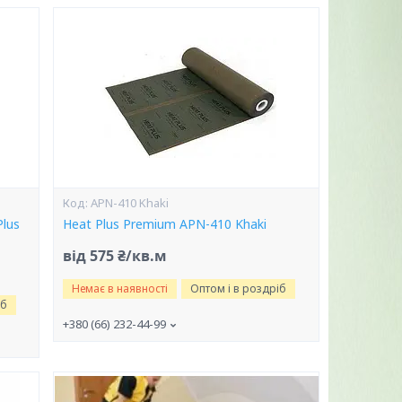
APN-410 Khaki
lus
Heat Plus Premium APN-410 Khaki
від 575 ₴/кв.м
Немає в наявності
Оптом і в роздріб
іб
+380 (66) 232-44-99