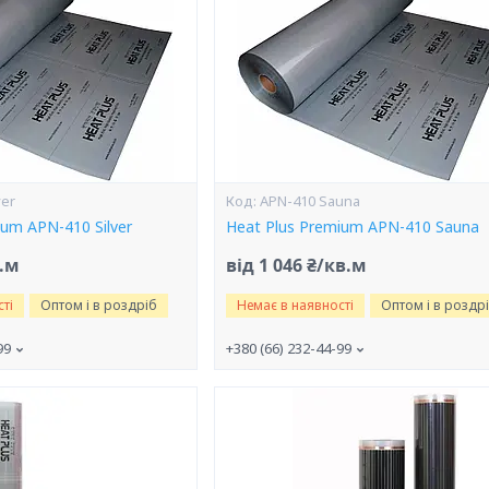
ver
APN-410 Sauna
ium APN-410 Silver
Heat Plus Premium APN-410 Sauna
г.м
від 1 046 ₴/кв.м
ті
Оптом і в роздріб
Немає в наявності
Оптом і в роздр
99
+380 (66) 232-44-99