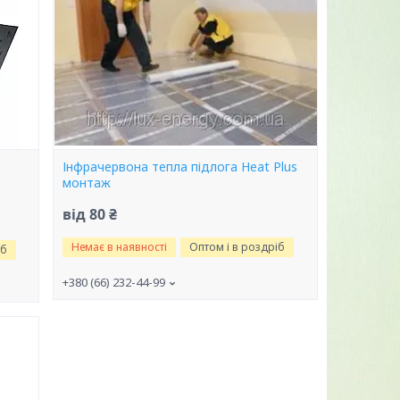
Інфрачервона тепла підлога Heat Plus
монтаж
від 80 ₴
Немає в наявності
Оптом і в роздріб
іб
+380 (66) 232-44-99