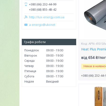
+380 (66) 232-44-99
+380 (68) 855-48-42
http://lux-energy.com.ua
a-energo@ukr.net
Графік роботи
APN-410 Sil
Heat Plus Prem
Понеділок
09:00
19:00
Вівторок
09:00
19:00
від 654 ₴/по
Середа
09:00
19:00
Четвер
09:00
19:00
Немає в наявнос
Пʼятниця
09:00
19:00
+380 (66) 232-44-
Субота
09:00
17:00
Неділя
Вихідний