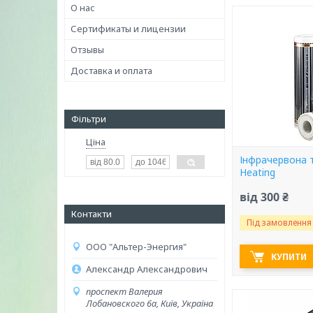
О нас
Сертификаты и лицензии
Отзывы
Доставка и оплата
Фільтри
Ціна
Інфрачервона т
Heating
від 300 ₴
Контакти
Під замовлення
ООО "Альтер-Энергия"
КУПИТИ
Александр Александрович
проспект Валерия
Лобановского 6а, Київ, Україна