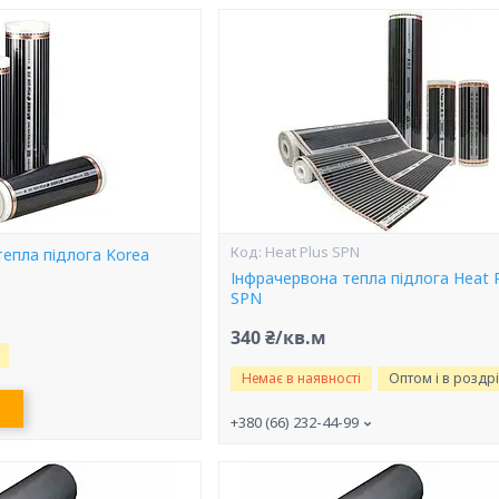
Heat Plus SPN
епла підлога Korea
Інфрачервона тепла підлога Heat P
SPN
340 ₴/кв.м
Немає в наявності
Оптом і в роздр
+380 (66) 232-44-99