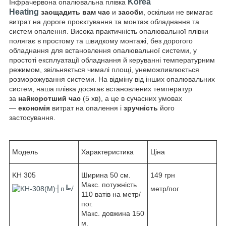
Korea
Інфрачервона опалювальна плівка
Heating
заощадить вам час
и
засоби
, оскільки не вимагає
витрат на дороге проєктування та монтаж обладнання та
систем опалення. Висока практичність опалювальної плівки
полягає в простому та швидкому монтажі, без дорогого
обладнання для встановлення опалювальної системи, у
простоті експлуатації обладнання й керуванні температурним
режимом, звільняється чималі площі, унеможливлюється
розморожування системи. На відміну від інших опалювальних
систем, наша плівка досягає встановлених температур
за
найкоротший час
(5 хв), а це в сучасних умовах
—
економія
витрат на опалення і
зручність
його
застосування.
Модель
Характеристика
Ціна
KH 305
Ширина 50 см.
149 грн
Макс. потужність
метр/пог
110 ватів на метр/
пог.
Макс. довжина 150
м.