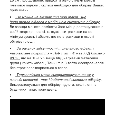
25 см , що дозволяє придбати рівно стільки метрів
плівкової підлоги , скільки необхідно для обігріву Ваших
приміщень.
Не можна не відзначити той факт , що
дана тепла підлога є мобільною системою обігріву
.
Ви завжди можете поміняти його місце розташування в
своїй квартирі , офісі, котеджі , витративши на це
мінімум зусиль і абсолютно не втративши в якості
обігріву площ .
За рахунок відсутності тунельного ефекту
нагрівальне покриття « Hot- Film » ® має ККД близько
98 %
, що на 10-15% вище ККД нагрівачів металевої
групи ( гріють кабелі , Тени і т. п. ) тобто електроенергія
без втрат перетворюється в тепло .
Термоплівнка може використовуватися як у
вигляді основної , так і додаткової системи обігріву
.
Використовується для обігріву підлоги, стелі , стін в
будь-яких типах приміщень.