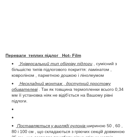
Переваги теплих підлог Hot- Film
Універсальний тип обігріву підлоги
, сумісний з
більшістю типів підлогового покриття: ламінатом ,
ковроліном , паркетною дошкою і лінолеумом
Нескладний монтаж , доступний простому
обивателеві
. Так як товщина термопленки всього 0,34
мм її установка ніяк не відіб'ється на Вашому рівні
підлоги.
Поставляється у вигляді рулонів
шириною 50 , 60 ,
80 і 100 см , що складаються з гріючих секцій довжиною