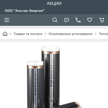
АКЦИИ
ООО "Альтер-Энергия"
Товари та послуги
Опалювальне устаткування
Тепла