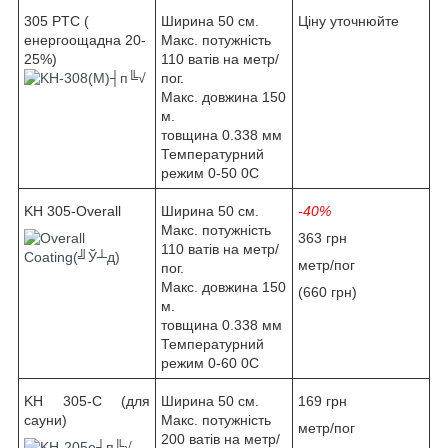
305 PTC (
Ширина 50 см.
Ціну уточнюйте
енергоощадна 20-
Макс. потужність
25%)
110 ватів на метр/
пог.
Макс. довжина 150
м.
товщина 0.338 мм
Температурний
режим 0-50 0С
KH 305-Overall
Ширина 50 см.
-40%
Макс. потужність
363 грн
110 ватів на метр/
метр/пог
пог.
Макс. довжина 150
(
660 грн
)
м.
товщина 0.338 мм
Температурний
режим 0-60 0С
KH 305-C (для
Ширина 50 см.
169 грн
сауни)
Макс. потужність
метр/пог
200 ватів на метр/