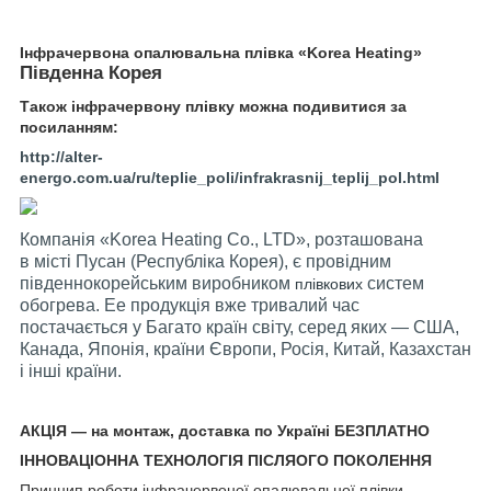
Інфрачервона опалювальна плівка «
Korea Heating
»
Південна Корея
Також інфрачервону плівку можна подивитися за
посиланням:
http://alter-
energo.com.ua/ru/teplie_poli/infrakrasnij_teplij_pol.html
Компанія «Korea Heating Co., LTD», розташована
в місті Пусан (Республіка Корея), є провідним
південнокорейським виробником
систем
плівкових
обогрева. Ее продукція вже тривалий час
постачається у Багато країн світу, серед яких — США,
Канада, Японія, країни Європи, Росія, Китай, Казахстан
і інші країни.
АКЦІЯ — на монтаж, доставка по Україні БЕЗПЛАТНО
ІННОВАЦІОННА ТЕХНОЛОГІЯ ПІСЛЯОГО ПОКОЛЕННЯ
Принцип роботи інфрачервоної опалювальної плівки