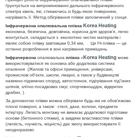
ґрунтується на випромінюванні дальнього інфрачервоного
спектра хвиль, які, стикаючись із будь-якою поверхнею,
нагрівають її. Метод обігрівання плівки запозичений у сонця.
Korea Heating
Інфрачервона опалювальна плівка
економна, безпечна, довговічна, корисна для здоров'я, легко
монтується, складається з екологічно чистих матеріалів і
являє собою плівку завтовшки 0,34 мм, . Ця ІЧ-плівка — це
останнє розроблення в зоні нагрівання приміщень.
Korea Heating
Інфрачервона
опалювальна
плівка
«
може
використовуватися як основна або додаткова система
опалення (Жилові та офісні приміщення, універсамі,
промислові об'єкти, школи, лікарні, а також у будівництві
наземно-підземних споруд, автостоянок, підігрівання під'їзних
шляхів, злітно-посадкових смуг, спортивнощідок, відкритих
драбин, ).
За допомогою плівки можна обігрівати будь-які не обов'язково
плоскі поверхні, а також: стелі, дахи, колони, предмети
інтер'єру. Легкість монтажу не вимагає додаткової підготовки
основи (бетонного стяжки), а завдяки властивостям плівки
(легкість, гнучкість, міцність) дає змогу використовувати її
неодноразово.