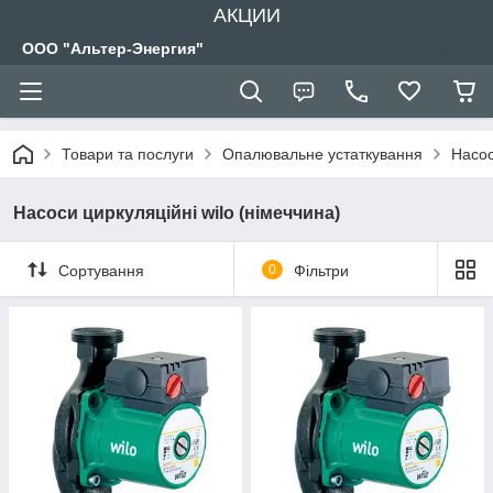
АКЦИИ
ООО "Альтер-Энергия"
Товари та послуги
Опалювальне устаткування
Насос
Насоси циркуляційні wilo (німеччина)
Сортування
0
Фільтри