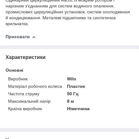
Одинарний циркуляційний насос із мокрим ротором і
нарізним з'єднанням для систем водяного опалення,
промислових циркуляційних установок, систем охолодження
й кондиціювання. Металеві підшипники та синтетична
крильчатка.
Приховати
Характеристики
Основні
Виробник
Wilo
Матеріал робочого колеса
Пластик
Частота струму
50 Гц
Максимальний напір
8 м
Країна виробник
Німеччина