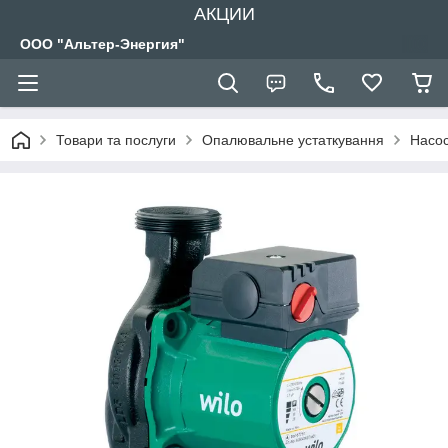
АКЦИИ
ООО "Альтер-Энергия"
Товари та послуги
Опалювальне устаткування
Насос