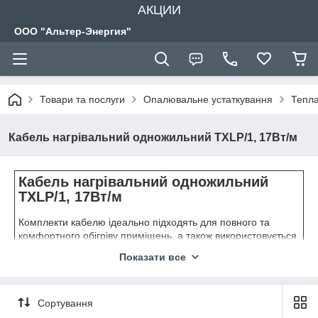
АКЦИИ
ООО "Альтер-Энергия"
Товари та послуги
Опалювальне устаткування
Тепла
Кабель нагрівальний одножильний TXLP/1, 17Вт/м
Кабель нагрівальний одножильний
TXLP/1, 17Вт/м
Комплекти кабелю ідеально підходять для повного та
комфортного обігріву приміщень, а також використовується
в системах сніготанення на відкритих майданчиках, у
Показати все
системах анти-зледеніння на дахах, для обігріву труб та
ґрунту.
Готовий до монтажу та підключення двожильний кабель з
Сортування
безмуфтовим з'єднанням, алюмінієвою захисною трубкою і