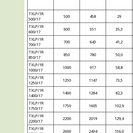
TXLP/1R
500
458
29
500/17
TXLP/1R
600
551
35,3
600/17
TXLP/1R
700
643
41,2
700/17
TXLP/1R
850
780
50,0
850/17
TXLP/1R
1000
917
58,8
1000/17
TXLP/1R
1250
1147
73,5
1250/17
TXLP/1R
1400
1284
82,3
1400/17
TXLP/1R
1750
1605
102,9
1750/17
TXLP/1R
2200
2019
129,4
2200/17
TXLP/1R
2600
2434
156,0