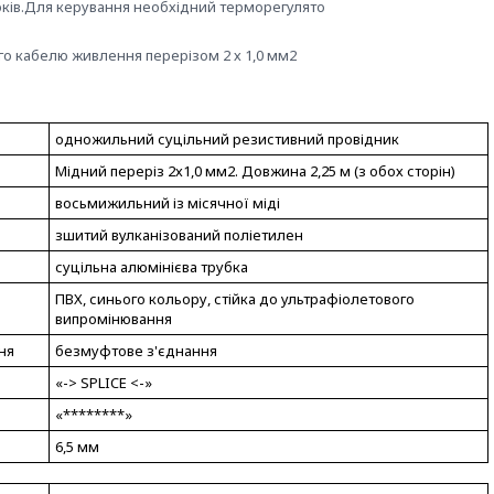
оків.Для керування необхідний терморегулято
ого кабелю живлення перерізом 2 х 1,0 мм2
одножильний суцільний резистивний провідник
Мідний переріз 2х1,0 мм2. Довжина 2,25 м (з обох сторін)
восьмижильний із місячної міді
зшитий вулканізований поліетилен
суцільна алюмінієва трубка
ПВХ, синього кольору, стійка до ультрафіолетового
випромінювання
ня
безмуфтове з'єднання
«-> SPLICE <-»
«********»
6,5 мм