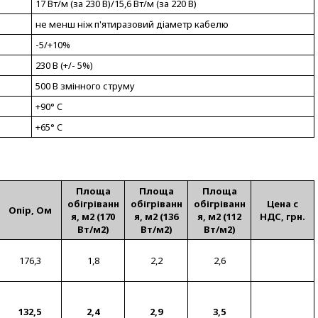
17 Вт/м (за 230 В)/15,6 Вт/м (за 220 В)
не менш ніж п'ятиразовий діаметр кабелю
-5/+10%
230 В (+/- 5%)
500 В змінного струму
+90° C
+65° C
Площа
Площа
Площа
обігріванн
обігріванн
обігріванн
Цена с
Опір, Ом
я, м2 (170
я, м2 (136
я, м2 (112
НДС, грн.
Вт/м2)
Вт/м2)
Вт/м2)
176,3
1,8
2,2
2,6
132,5
2,4
2,9
3,5