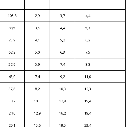
105,8
2,9
3,7
4,4
88,5
3,5
4,4
5,3
75,9
4,1
5,2
6,2
62,2
5,0
6,3
7,5
52,9
5,9
7,4
8,8
43,0
7,4
9,2
11,0
37,8
8,2
10,3
12,3
30,2
10,3
12,9
15,4
24,0
12,9
16,2
19,4
20,1
15,6
19,5
23,4