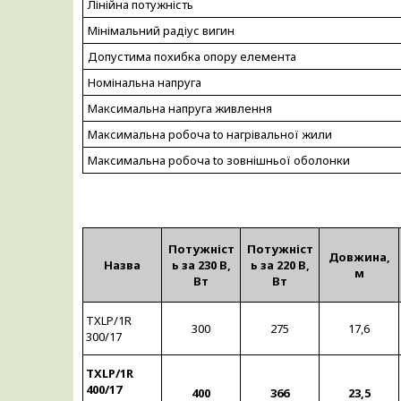
Лінійна потужність
Мінімальний радіус вигин
Допустима похибка опору елемента
Номінальна напруга
Максимальна напруга живлення
Максимальна робоча to нагрівальної жили
Максимальна робоча to зовнішньої оболонки
Потужніст
Потужніст
Довжина,
Назва
ь за 230 В,
ь за 220 В,
м
Вт
Вт
TXLP/1R
300
275
17,6
300/17
TXLP/1R
400/17
400
366
23,5