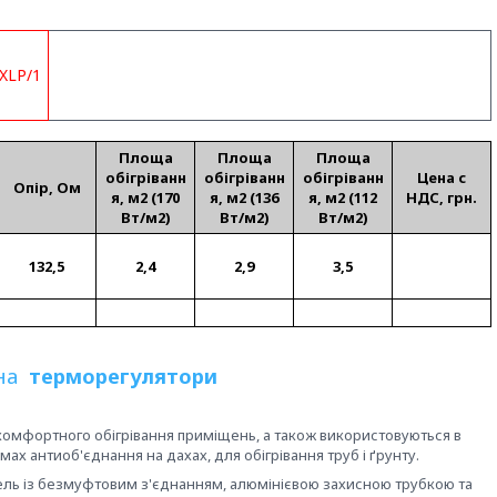
Площа
Площа
Площа
обігріванн
обігріванн
обігріванн
Цена с
Опір, Ом
я, м2 (170
я, м2 (136
я, м2 (112
НДС, грн.
Вт/м2)
Вт/м2)
Вт/м2)
132,5
2,4
2,9
3,5
 на
терморегулятори
комфортного обігрівання приміщень, а також використовуються в
ах антиоб'єднання на дахах, для обігрівання труб і ґрунту.
ль із безмуфтовим з'єднанням, алюмінієвою захисною трубкою та