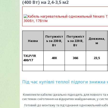
(400 Вт) на 2,4-3,5 м2​
Потужніст
Потужніст
Довжина,
Назва
ь за 230 В,
ь за 220 В,
м
Вт
Вт
TXLP/1R
400
366
23,5
400/17
Під час купівлі теплої підлоги знижка
Комплекти кабелю ідеально підходять для повного та 
системах сніготиння на відкритих майданчиках, у систем
Готовий до монтажу та під'єднання одножильний кабе