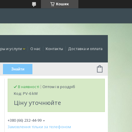
Кошик
ры и услуги
О нас
Контакты
Доставка и оплата
Знайти
В наявності
Оптом і в роздріб
Код:
PV-6 kW
Ціну уточнюйте
+380 (66) 232-44-99
Замовлення тільки за телефоном