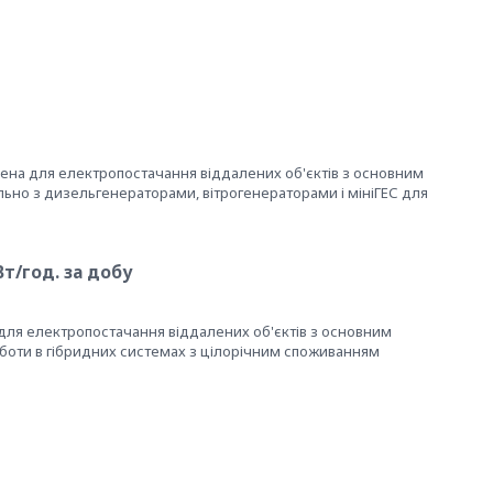
на для електропостачання віддалених об'єктів з основним
ільно з дизельгенераторами, вітрогенераторами і мініГЕС для
т/год. за добу
для електропостачання віддалених об'єктів з основним
оботи в гібридних системах з цілорічним споживанням