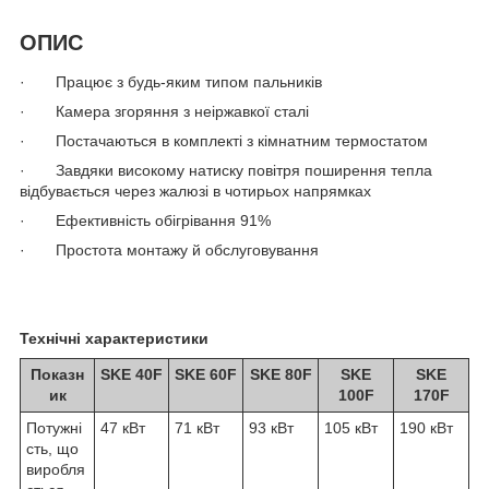
ОПИС
· Працює з будь-яким типом пальників
· Камера згоряння з неіржавкої сталі
· Постачаються в комплекті з кімнатним термостатом
· Завдяки високому натиску повітря поширення тепла
відбувається через жалюзі в чотирьох напрямках
· Ефективність обігрівання 91%
· Простота монтажу й обслуговування
Технічні характеристики
Показн
SKE 40F
SKE 60F
SKE 80F
SKE
SKE
ик
100F
170F
Потужні
47 кВт
71 кВт
93 кВт
105 кВт
190 кВт
сть, що
виробля