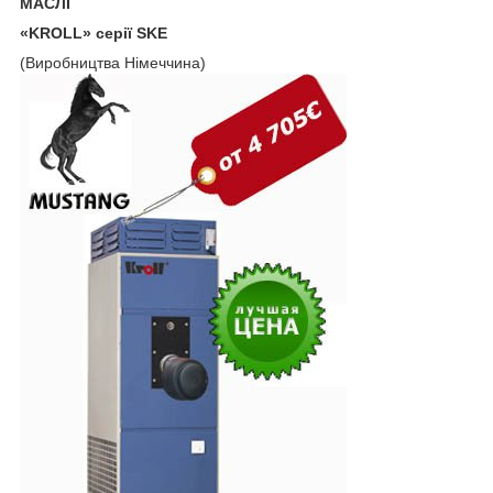
МАСЛІ
«K
ROLL» серії SKE
(Виробництва Німеччина)