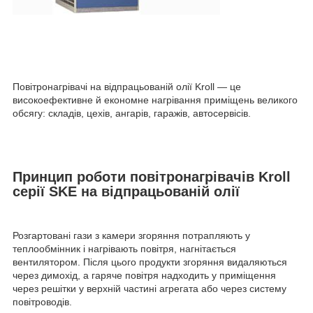
Повітронагрівачі на відпрацьованій олії Kroll — це
високоефективне й економне нагрівання приміщень великого
обсягу: складів, цехів, ангарів, гаражів, автосервісів.
Принцип роботи повітронагрівачів Kroll
серії SKE на відпрацьованій олії
Розгартовані гази з камери згоряння потрапляють у
теплообмінник і нагрівають повітря, нагнітається
вентилятором. Після цього продукти згоряння видаляються
через димохід, а гаряче повітря надходить у приміщення
через решітки у верхній частині агрегата або через систему
повітроводів.