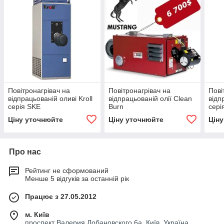
Повітронагрівач на
Повітронагрівач на
Пові
відпрацьованій оливі Kroll
відпрацьованій олії Clean
відп
серія SKE
Burn
сері
Ціну уточнюйте
Ціну уточнюйте
Цін
Про нас
Рейтинг не сформований
Менше 5 відгуків за останній рік
Працює з 27.05.2012
м. Київ
проспект Валерия Лобановского 6а, Київ, Україна