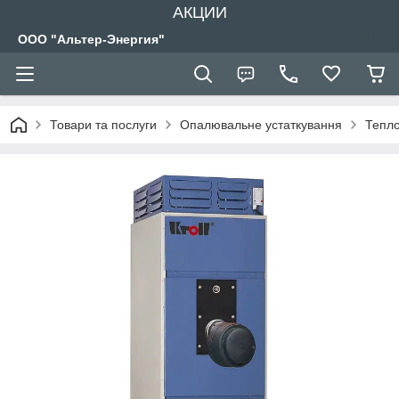
АКЦИИ
ООО "Альтер-Энергия"
Товари та послуги
Опалювальне устаткування
Тепло