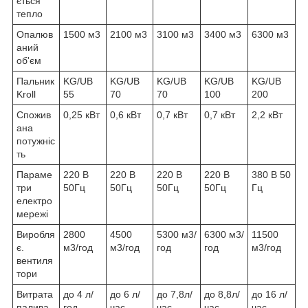
ється
тепло
Опалюв
1500 м3
2100 м3
3100 м3
3400 м3
6300 м3
аний
об'єм
Пальник
KG/UB
KG/UB
KG/UB
KG/UB
KG/UB
Kroll
55
70
70
100
200
Спожив
0,25 кВт
0,6 кВт
0,7 кВт
0,7 кВт
2,2 кВт
ана
потужніс
ть
Параме
220 В
220 В
220 В
220 В
380 В 50
три
50Гц
50Гц
50Гц
50Гц
Гц
електро
мережі
Виробля
2800
4500
5300 м3/
6300 м3/
11500
є.
м3/год
м3/год
год
год
м3/год
вентиля
тори
Витрата
до 4 л/
до 6 л/
до 7,8л/
до 8,8л/
до 16 л/
палива
год
час
час
час
час