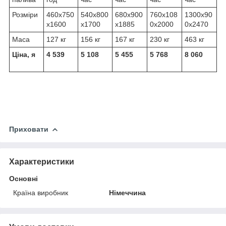
Розміри
460x750
540x800
680x900
760x108
1300x90
x1600
x1700
x1885
0x2000
0x2470
Маса
127 кг
156 кг
167 кг
230 кг
463 кг
Ціна, я
4 539
5 108
5 455
5 768
8 060
Приховати
Характеристики
Основні
Країна виробник
Німеччина