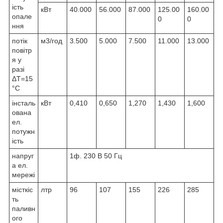
ість
кВт
40.000
56.000
87.000
125.00
160.00
опале
0
0
ння
потік
м
3
/год
3.500
5.000
7.500
11.000
13.000
повітр
я у
разі
ΔТ=15
°C
інсталь
кВт
0,410
0,650
1,270
1,430
1,600
ована
ел.
потужн
ість
напруг
1ф. 230 В 50 Гц
а ел.
мережі
місткіс
лтр
96
107
155
226
285
ть
паливн
ого