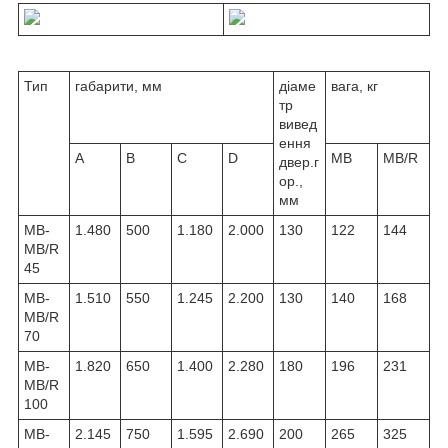
Тип
габарити, мм
діаме
вага, кг
тр
вивед
ення
A
B
C
D
MB
MB/R
двер.г
ор.,
мм
MB-
1.480
500
1.180
2.000
130
122
144
MB/R
45
MB-
1.510
550
1.245
2.200
130
140
168
MB/R
70
MB-
1.820
650
1.400
2.280
180
196
231
MB/R
100
MB-
2.145
750
1.595
2.690
200
265
325