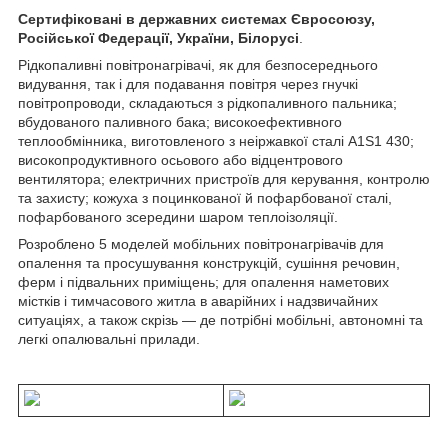
Сертифіковані в державних системах Євросоюзу,
Російської Федерації, України, Білорусі
.
Рідкопаливні повітронагрівачі, як для безпосереднього
видування, так і для подавання повітря через гнучкі
повітропроводи, складаються з рідкопаливного пальника;
вбудованого паливного бака; високоефективного
теплообмінника, виготовленого з неіржавкої сталі А1S1 430;
високопродуктивного осьового або відцентрового
вентилятора; електричних пристроїв для керування, контролю
та захисту; кожуха з поцинкованої й пофарбованої сталі,
пофарбованого зсередини шаром теплоізоляції.
Розроблено 5 моделей мобільних повітронагрівачів для
опалення та просушування конструкцій, сушіння речовин,
ферм і підвальних приміщень; для опалення наметових
містків і тимчасового житла в аварійних і надзвичайних
ситуаціях, а також скрізь — де потрібні мобільні, автономні та
легкі опалювальні прилади.