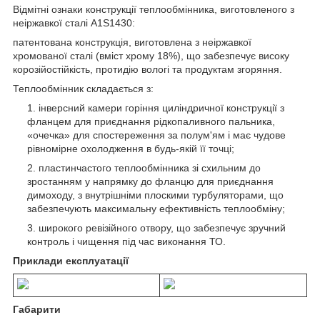
Відмітні ознаки конструкції теплообмінника, виготовленого з
неіржавкої сталі А1S1430:
патентована конструкція, виготовлена з неіржавкої
хромованої сталі (вміст хрому 18%), що забезпечує високу
корозійостійкість, протидію вологі та продуктам згоряння.
Теплообмінник складається з:
інверсний камери горіння циліндричної конструкції з
фланцем для приєднання рідкопаливного пальника,
«очечка» для спостереження за полум'ям і має чудове
рівномірне охолодження в будь-якій її точці;
пластинчастого теплообмінника зі схильним до
зростанням у напрямку до фланцю для приєднання
димоходу, з внутрішніми плоскими турбуляторами, що
забезпечують максимальну ефективність теплообміну;
широкого ревізійного отвору, що забезпечує зручний
контроль і чищення під час виконання ТО.
Приклади експлуатації
Габарити