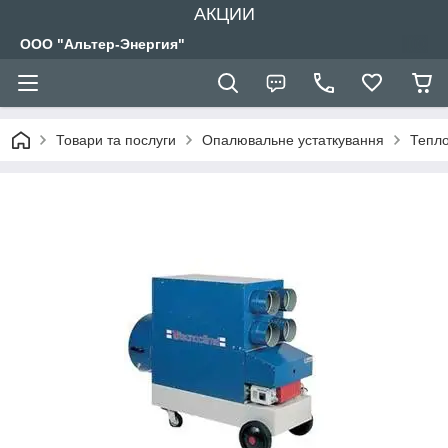
АКЦИИ
ООО "Альтер-Энергия"
Товари та послуги
Опалювальне устаткування
Тепло