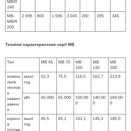
MB/R
140
MB-
2.695
800
1.595
3.045
200
285
345
MB/R
200
Технічні характеристики серії
MB
Тип
MB 45
MB 70
MB
MB
MB
100
140
200
номіна
ккал/
52,3
75,5
116,0
162,7
213,9
льне
год
теплов
е
кВт
45.000
65.000
100.00
140.00
184.00
навант
0
0
0
аженн
я
корисн
ккал/
46,5
65,1
101,1
145,3
186,0
а
год
потужн