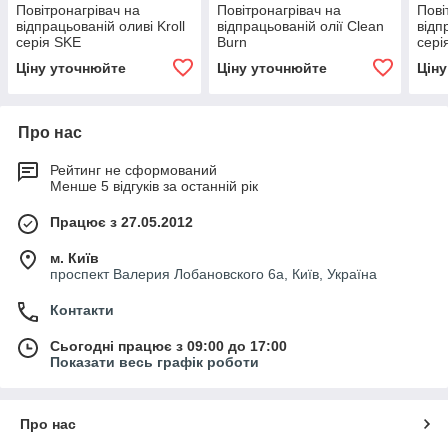
Повітронагрівач на
Повітронагрівач на
Пові
відпрацьованій оливі Kroll
відпрацьованій олії Clean
відп
серія SKE
Burn
сері
Ціну уточнюйте
Ціну уточнюйте
Цін
Про нас
Рейтинг не сформований
Менше 5 відгуків за останній рік
Працює з 27.05.2012
м. Київ
проспект Валерия Лобановского 6а, Київ, Україна
Контакти
Сьогодні працює з 09:00 до 17:00
Показати весь графік роботи
Про нас