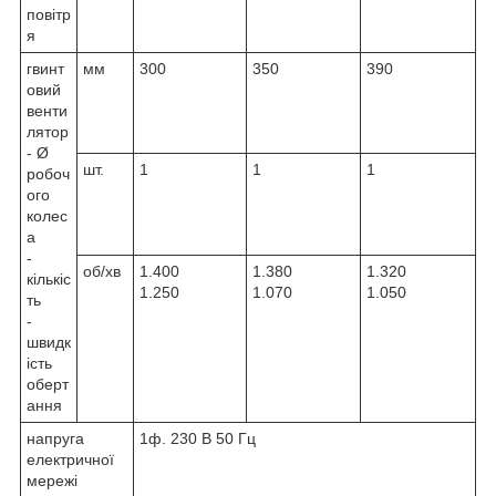
повітр
я
гвинт
мм
300
350
390
овий
венти
лятор
- Ø
шт.
1
1
1
робоч
ого
колес
а
-
об/хв
1.400
1.380
1.320
кількіс
1.250
1.070
1.050
ть
-
швидк
ість
оберт
ання
напруга
1ф. 230 В 50 Гц
електричної
мережі