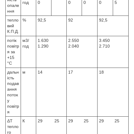
год
0
0
0
0
5
опале
ння
тепло
%
92,5
92
92,5
вий
К.П.Д.
потік
м
3
/
1.630
2.550
3.450
повітр
год
1.290
2.040
2.710
я за
+15
°C
дальн
м
14
17
18
ість
подав
ання
поток
у
повітр
я
ΔТ
К
29 25
29 25
29 25
тепло
го