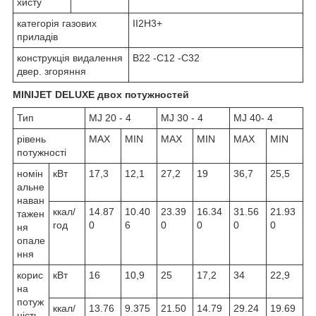
хисту
категорія газових
II2H3+
приладів
конструкція видалення
B22 -C12 -C32
двер. згоряння
MINIJET DELUXE двох потужностей
Тип
MJ 20 - 4
MJ 30 - 4
MJ 40- 4
рівень
MAX
MIN
MAX
MIN
MAX
MIN
потужності
номін
кВт
17,3
12,1
27,2
19
36,7
25,5
альне
наван
ккал/
14.87
10.40
23.39
16.34
31.56
21.93
тажен
год
0
6
0
0
0
0
ня
опале
ння
корис
кВт
16
10,9
25
17,2
34
22,9
на
потуж
ккал/
13.76
9.375
21.50
14.79
29.24
19.69
ність