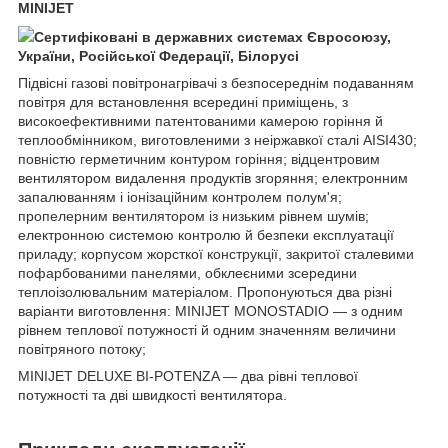
MINIJET
Сертифіковані в державних системах Євросоюзу,
України, Російської Федерації, Білорусі
Підвісні газові повітронагрівачі з безпосереднім подаванням
повітря для встановлення всередині приміщень, з
високоефективними патентованими камерою горіння й
теплообмінником, виготовленими з неіржавкої сталі AISI430;
повністю герметичним контуром горіння; відцентровим
вентилятором видалення продуктів згоряння; електронним
запалюванням і іонізаційним контролем полум'я;
пропелерним вентилятором із низьким рівнем шумів;
електронною системою контролю й безпеки експлуатації
приладу; корпусом жорсткої конструкції, закритої сталевими
пофарбованими панелями, обклеєними зсередини
теплоізолювальним матеріалом. Пропонуються два різні
варіанти виготовлення: MINIJET MONOSTADIO — з одним
рівнем теплової потужності й одним значенням величини
повітряного потоку;
MINIJET DELUXE BI-POTENZA — два рівні теплової
потужності та дві швидкості вентилятора.