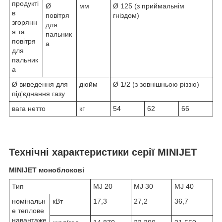
продукті
Ø
мм
Ø 125 (з приймальнім
в
повітря
гніздом)
згорянн
для
я та
пальник
повітря
а
для
пальник
а
Ø виведення для
дюйм
Ø 1/2 (з зовнішньою різзю)
під'єднання газу
вага нетто
кг
54
62
66
Технічні характеристики серії MINIJET
MINIJET моноблокові
Тип
MJ 20
MJ 30
MJ 40
номінальн
кВт
17,3
27,2
36,7
е теплове
навантаже