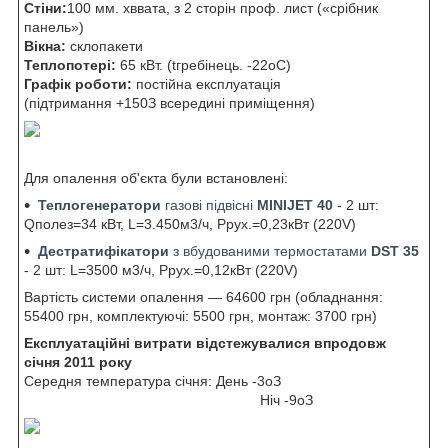
Стіни:
100 мм. хввата, з 2 сторін проф. лист («срібник
панель»)
Вікна:
склопакети
Теплопотері:
65 кВт. (t
гребінець.
-22
o
С)
Графік роботи:
постійна експлуатація
(підтримання +15
0
З всередині приміщення)
Для опалення об'єкта були встановлені:
Теплогенератори
газові підвісні
MINIJET 40
- 2 шт:
Q
полез
=34 кВт, L=3.450м
3
/ч, P
рух.
=0,23кВт (220V)
Дестратифікатори
з вбудованими термостатами
DST 35
- 2 шт: L=3500 м
3
/ч, P
рух.
=0,12кВт (220V)
Вартість системи опалення — 64600 грн (обладнання:
55400 грн, комплектуючі: 5500 грн, монтаж: 3700 грн)
Експлуатаційні витрати відстежувалися впродовж
січня 2011 року
Середня температура січня: День -3
о
З
Ніч -9
о
З