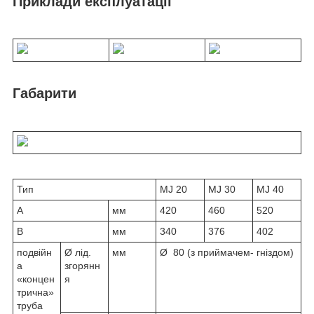
Приклади експлуатації
Габарити
Тип
MJ 20
MJ 30
MJ 40
A
мм
420
460
520
B
мм
340
376
402
подвійн
Ø лід.
мм
Ø 80 (з приймачем- гніздом)
а
згорянн
«концен
я
трична»
труба