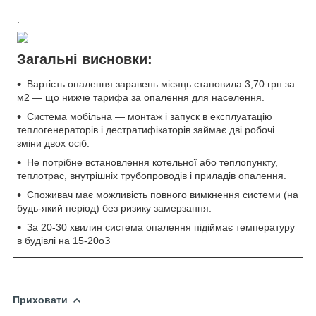
.
Загальні висновки:
Вартість опалення заравень місяць становила 3,70 грн за
м
2
— що нижче тарифа за опалення для населення.
Система мобільна — монтаж і запуск в експлуатацію
теплогенераторів і дестратифікаторів займає дві робочі
зміни двох осіб.
Не потрібне встановлення котельної або теплопункту,
теплотрас, внутрішніх трубопроводів і приладів опалення.
Споживач має можливість повного вимкнення системи (на
будь-який період) без ризику замерзання.
За 20-30 хвилин система опалення підіймає температуру
в будівлі на 15-20
о
З
Приховати