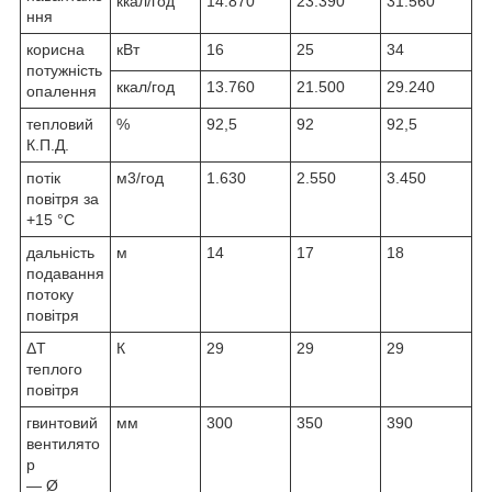
ккал/год
14.870
23.390
31.560
ння
корисна
кВт
16
25
34
потужність
ккал/год
13.760
21.500
29.240
опалення
тепловий
%
92,5
92
92,5
К.П.Д.
потік
м
3
/год
1.630
2.550
3.450
повітря за
+15 °C
дальність
м
14
17
18
подавання
потоку
повітря
ΔТ
К
29
29
29
теплого
повітря
гвинтовий
мм
300
350
390
вентилято
р
— Ø