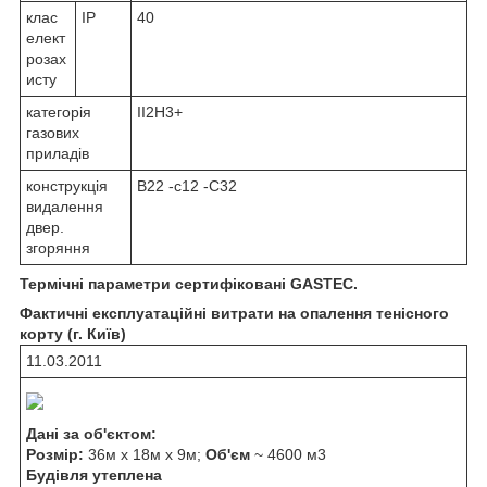
клас
IP
40
елект
розах
исту
категорія
II2H3+
газових
приладів
конструкція
B22 -с12 -C32
видалення
двер.
згоряння
Термічні параметри сертифіковані GASTEC.
Фактичні експлуатаційні витрати на опалення тенісного
корту (г. Київ)
11.03.2011
Дані за об'єктом:
Розмір:
36м х 18м х 9м;
Об'єм
~ 4600 м
3
Будівля утеплена