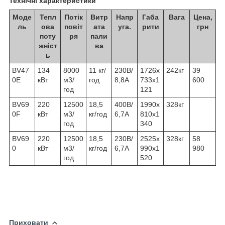
Технічні характеристики
Моде
Тепл
Потік
Витр
Напр
Габа
Вага
Цена,
ль
ова
повіт
ата
уга.
рити
грн
поту
ря
пали
жніст
ва
ь
ВV47
134
8000
11 кг/
230В/
1726х
242кг
39
0E
кВт
м3/
год
8,8A
733x1
600
год
121
ВV69
220
12500
18,5
400В/
1990х
328кг
0F
кВт
м3/
кг/год
6,7A
810x1
год
340
ВV69
220
12500
18,5
230В/
2525х
328кг
58
0
кВт
м3/
кг/год
6,7A
990x1
980
год
520
Приховати