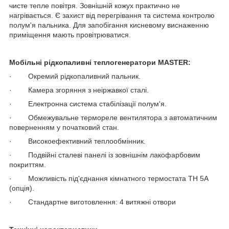
чисте тепле повітря. Зовнішній кожух практично не
нагрівається. Є захист від перегрівання та система контролю
полум'я пальника. Для запобігання кисневому виснаженню
приміщення мають провітрюватися.
Мобільні рідкопаливні теплогенератори
MASTER:
· Окремий рідкопаливний пальник.
· Камера згоряння з неіржавкої сталі.
· Електронна система стабілізації полум'я.
· Обмежувальне термореле вентилятора з автоматичним
поверненням у початковий стан.
· Високоефективний теплообмінник.
· Подвійні сталеві панелі із зовнішнім лакофарбовим
покриттям.
· Можливість під'єднання кімнатного термостата TH 5А
(опція).
· Стандартне виготовлення: 4 витяжні отвори