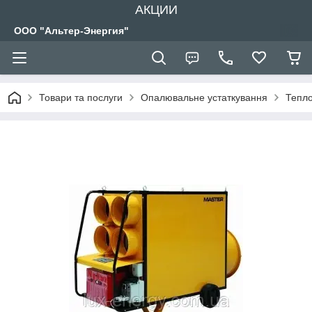
АКЦИИ
ООО "Альтер-Энергия"
Товари та послуги
Опалювальне устаткування
Тепло