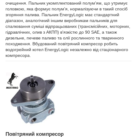
очищення. Пальник укомплектований полум'ям, що утримує
головкою, яка формує полум'я, нормалізуючи в такий спосіб
згоряння палива. Пальник EnergyLogic має стандартний
діапазон, аналогічний іншим виробникам пальників для
спалювання суміші відпрацьованих (трансмісійних, моторних,
гідравлічних, олив з АКПП) в'язкістю до 90 SAE, а також
дизельне, печеве паливо та олії рослинного та тваринного
походження. Вбудований повітряний компресор робить
водогрейний котел EnergyLogic незалежно від стаціонарного
компресора.
Повітряний компресор