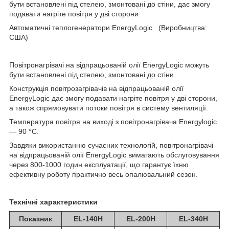
бути встановлені під стелею, змонтовані до стіни, дає змогу
подавати нагріте повітря у дві сторони
Автоматичні теплогенератори EnergyLogic (Виробництва:
США)
Повітронагрівачі на відпрацьованій олії EnergyLogic можуть
бути встановлені під стелею, змонтовані до стіни.
Конструкція повітрозагрівачів на відпрацьованій олії
EnergyLogic дає змогу подавати нагріте повітря у дві сторони,
а також спрямовувати потоки повітря в систему вентиляції.
Температура повітря на виході з повітронагрівача Energylogic
— 90 °C.
Завдяки використанню сучасних технологій, повітронагрівачі
на відпрацьованій олії EnergyLogic вимагають обслуговування
через 800-1000 годин експлуатації, що гарантує їхню
ефективну роботу практично весь опалювальний сезон.
Технічні характеристики
Показник
EL-140H
EL-200H
EL-340H