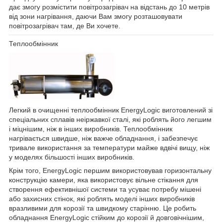
дає змогу розмістити повітрозагрівач на відстань до 10 метрів
від зони нагрівання, даючи Вам змогу розташовувати
повітрозагрівач там, де Ви хочете.
Теплообмінник
Легкий в очищенні теплообмінник EnergyLogic виготовлений зі
спеціальних сплавів неіржавкої сталі, які роблять його легшим
і міцнішим, ніж в інших виробників. Теплообмінник
нагрівається швидше, ніж важче обладнання, і забезпечує
тривале використання за температури майже вдвічі вищу, ніж
у моделях більшості інших виробників.
Крім того, EnergyLogic першим використовував горизонтальну
конструкцію камери, яка використовує вільне стікання для
створення ефективнішої системи та усуває потребу мішені
або захисних стінок, які роблять моделі інших виробників
вразливими для корозії та швидкому старінню. Це робить
обладнання EnergyLogic стійким до корозії й довговічнішим,