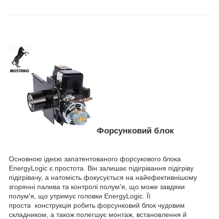
Форсунковий блок
Основною ідеєю запатентованого форсукового блока
EnergyLogic є простота. Він залишає підігрівання підігріву
підігрівачу, а натомість фокусується на найефективнішому
згорянні палива та контролі полум'я, що може завдяки
полум'я, що утримує головки EnergyLogic. Її
проста конструкція робить форсунковий блок чудовим
складником, а також полегшує монтаж, встановлення й