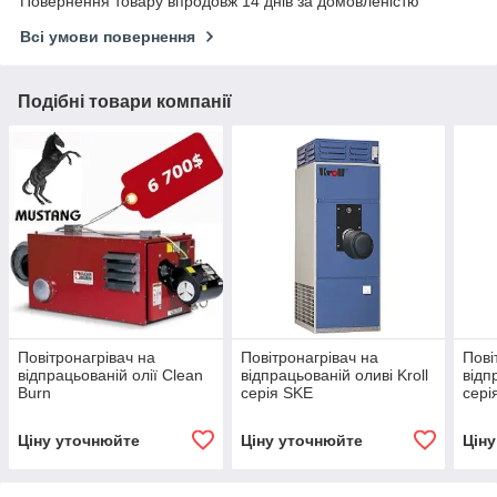
Повернення товару впродовж 14 днів за домовленістю
Всі умови повернення
Подібні товари компанії
Повітронагрівач на
Повітронагрівач на
Пові
відпрацьованій олії Clean
відпрацьованій оливі Kroll
відп
Burn
серія SKE
сері
Ціну уточнюйте
Ціну уточнюйте
Цін