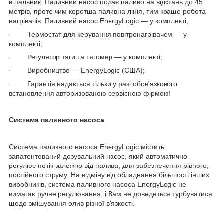
в пальник. Паливний насос подає паливо на відстань до 45
метрів, проте чим коротша паливна лінія, тим краще робота
нагрівачів. Паливний насос EnergyLogic — у комплекті;
· Термостат для керування повітронагрівачем — у
комплекті;
· Регулятор тяги та тягомер — у комплекті;
· Виробництво — EnergyLogic (США);
· Гарантія надається тільки у разі обов'язкового
встановлення авторизованою сервісною фірмою!
Система паливного насоса
Система паливного насоса EnergyLogic містить
запатентований дозувальний насос, який автоматично
регулює потік залежно від палива, для забезпечення рівного,
постійного струму. На відміну від обладнання більшості інших
виробників, система паливного насоса EnergyLogic не
вимагає ручне регулювання, і Вам не доведеться турбуватися
щодо змішування олив різної в'язкості.