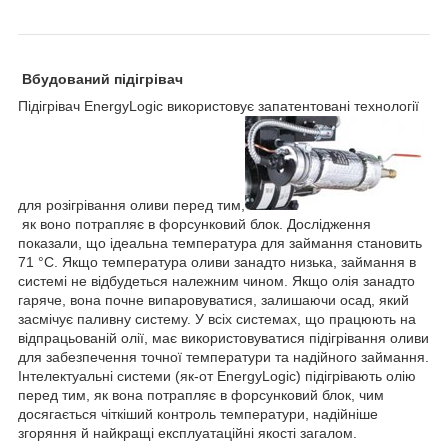
Вбудований підігрівач
Підігрівач EnergyLogic використовує запатентовані технології
для розігрівання оливи перед тим,
як воно потрапляє в форсунковий блок. Дослідження
показали, що ідеальна температура для займання становить
71 °C. Якщо температура оливи занадто низька, займання в
системі не відбудеться належним чином. Якщо олія занадто
гаряче, вона почне випаровуватися, залишаючи осад, який
засмічує паливну систему. У всіх системах, що працюють на
відпрацьованій олії, має використовуватися підігрівання оливи
для забезпечення точної температури та надійного займання.
Інтелектуальні системи (як-от EnergyLogic) підігрівають олію
перед тим, як вона потрапляє в форсунковий блок, чим
досягається чіткіший контроль температури, надійніше
згоряння й найкращі експлуатаційні якості загалом.