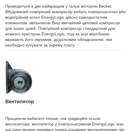
Приводиться в дію найкращим у галузі мотором Becket.
Вбудований повітряний компресор робить повітронагнітач або
водогрійний котел EnergyLogic дійсно самодостатнім
елементом, звільняючи Ваш звичайний цеховий компресор
для інших цілей. Повітряний компресор стандартний для
кожного пристрою EnergyLogic, тоді як інші виробники
вважають його окремим, додатковим обладнанням, яке
необхідно купувати за окрему плату.
Вентилятор
Працюючи набагато тихіше, ніж традиційні осьові
вентилятори, вентилятор у повітронагрівачів EnergyLogic має
ще одну велику перевагу перед осьовими вентиляторами: він