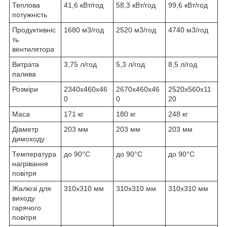
Теплова
41,6 кВт/год
58,3 кВт/год
99,6 кВт/год
потужність
Продуктивніс
1680 м3/год
2520 м3/год
4740 м3/год
ть
вентилятора
Витрата
3,75 л/год
5,3 л/год
8,5 л/год
палива
Розміри
2340x460x46
2670х460х46
2520х560х11
0
0
20
Маса
171 кг
180 кг
248 кг
Діаметр
203 мм
203 мм
203 мм
димоходу
Температура
до 90°C
до 90°C
до 90°C
нагрівання
повітря
Жалюзі для
310x310 мм
310x310 мм
310x310 мм
виходу
гарячого
повітря