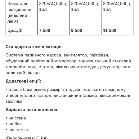
Вимога до
220VAC,50Гц,
220VAC,50Гц,
220VAC,50Гц,
під'єднання
16А
16А
16А
(виділена
лінія)
Ціна, $
7 500
9 500
11 500
Стандартна комплектація:
Система паливного насоса, вентилятор, підігрівач,
вбудований повітряний компресор, горизонтальний сталевий
теплообмінник, тягомір, лічильник мотогодин, регулятор тяги,
паливний фільтр.
Додаткові опції:
Паливні баки різних розмірів, подвійні жалюзі на вихідному
отворі теплого повітря, дистанційний таймер, двоспрямовані
заслінки.
Варіанти встановлення:
• на стене
• на бак
• під стелю
(Виробництва: США)