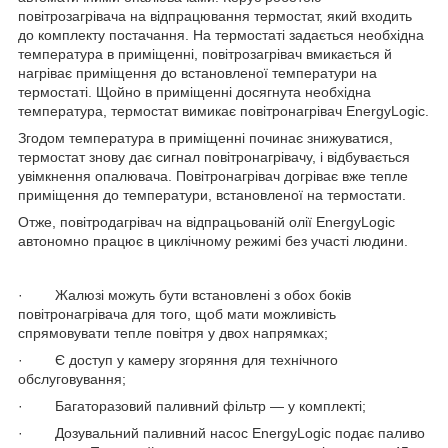
повітрозагрівача на відпрацювання термостат, який входить
до комплекту постачання. На термостаті задається необхідна
температура в приміщенні, повітрозагрівач вмикається й
нагріває приміщення до встановленої температури на
термостаті. Щойно в приміщенні досягнута необхідна
температура, термостат вимикає повітронагрівач EnergyLogic.
Згодом температура в приміщенні починає знижуватися,
термостат знову дає сигнал повітронагрівачу, і відбувається
увімкнення опалювача. Повітронагрівач догріває вже тепле
приміщення до температури, встановленої на термостати.
Отже, повітродагрівач на відпрацьованій олії EnergyLogic
автономно працює в циклічному режимі без участі людини.
· Жалюзі можуть бути встановлені з обох боків
повітронагрівача для того, щоб мати можливість
спрямовувати тепле повітря у двох напрямках;
· Є доступ у камеру згоряння для технічного
обслуговування;
· Багаторазовий паливний фільтр — у комплекті;
· Дозувальний паливний насос EnergyLogic подає паливо