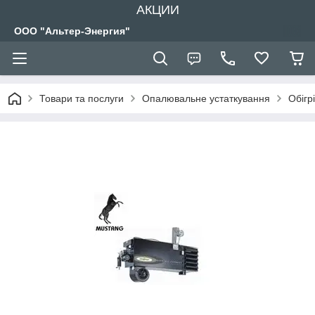
АКЦИИ
ООО "Альтер-Энергия"
Товари та послуги
Опалювальне устаткування
Обігр