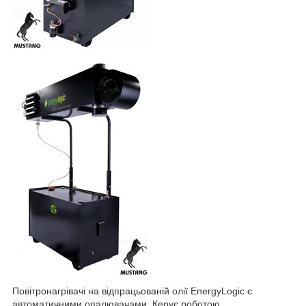
Повітронагрівачі на відпрацьованій олії EnergyLogic є
автоматичними опалювачами. Керує роботою