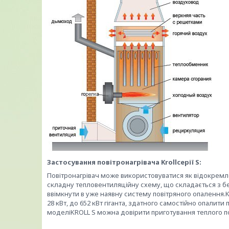
Застосування повітронагрівача
Krollсерії
S:
Повітронагрівач може використовуватися як відокремле
складну тепловентиляційну схему, що складається з бе
ввімкнути в уже наявну систему повітряного опалення.K
28 кВт, до 652 кВт гіганта, здатного самостійно опалити
моделіKROLL S можна довірити приготування теплого по