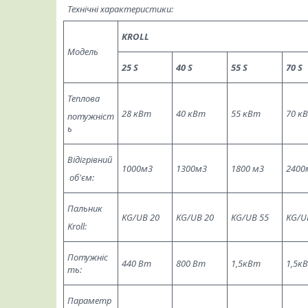
Технічні характеристики:
KROLL
Модель
25 S
40 S
55 S
70 S
Теплова
28 кВт
40 кВт
55 кВт
70 к
потужніст
ь
Відігрівний
1000м3
1300м3
1800 м3
2400
об'єм:
Пальник
KG/UB 20
KG/UB 20
KG/UB 55
KG/U
Kroll:
Потужніс
440 Вт
800 Вт
1,5кВт
1,5к
ть:
Параметр