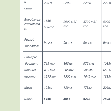
и
220 В
220 В
220 В
220 В
сети:
Виробляє
.
в
1650
2900 м3/
3700 м3/
5000
ентилято
год
год
год
м3/год
р:
Расход
до 2,5
до 3,4
до 4,6
до 5,
топлива:
Розміри:
довжина
715 мм
865мм
975 мм
1085
ширина
455 мм
505мм
585мм
665 
висота
1275 мм
1500 мм
1645 мм
1835
Маса
108кг
139кг
173кг
206к
ЦЕНА
5166
5658
6212
7405