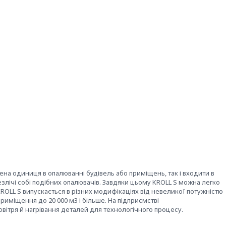
на одиниця в опалюванні будівель або приміщень, так і входити в
злічі собі подібних опалювачів. Завдяки цьому KROLL S можна легко
ROLL S випускається в різних модифікаціях від невеликої потужністю
 приміщення до 20 000 м3 і більше. На підприємстві
вітря й нагрівання деталей для технологічного процесу.