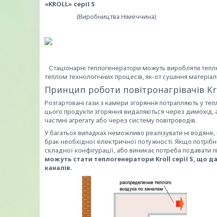
«K
ROLL» серії S
(Виробництва Німеччина)
Стаціонарні теплогенератори можуть виробляти тепле 
теплом технологічних процесів, як-от сушіння матеріа
Принцип роботи повітронагрівачів Krol
Розгартовані гази з камери згоряння потрапляють у тепл
цього продукти згоряння видаляються через димохід, а
частині агрегату або через систему повітроводів.
У багатьох випадках неможливо реалізувати ні водяне
брак необхідної електричної потужності. Якщо потрібн
складної конфігурації, або виникає потреба подавати пі
можуть стати теплогенератори
Kroll серії S, що
каналів.