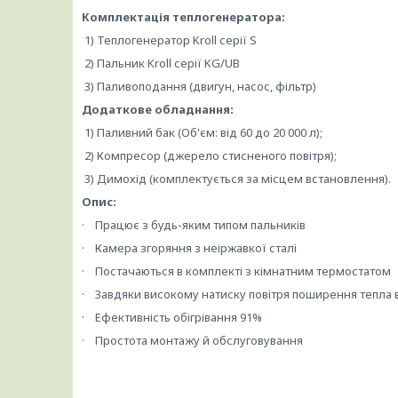
Комплектація теплогенератора:
1) Теплогенератор Kroll серії S
2) Пальник Kroll серії KG/UB
3) Паливоподання (двигун, насос, фільтр)
Додаткове обладнання:
1) Паливний бак (Об'єм: від 60 до 20 000 л);
2) Компресор (джерело стисненого повітря);
3) Димохід (комплектується за місцем встановлення).
Опис:
· Працює з будь-яким типом пальників
· Камера згоряння з неіржавкої сталі
· Постачаються в комплекті з кімнатним термостатом
· Завдяки високому натиску повітря поширення тепла 
· Ефективність обігрівання 91%
· Простота монтажу й обслуговування