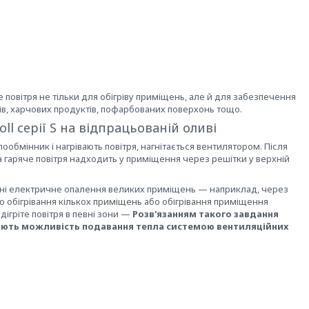
повітря не тільки для обігріву приміщень, але й для забезпечення
лів, харчових продуктів, пофарбованих поверхонь тощо.
l серії S на відпрацьованій оливі
ообмінник і нагрівають повітря, нагнітається вентилятором. Після
 гаряче повітря надходить у приміщення через решітки у верхній
, ні електричне опалення великих приміщень — наприклад, через
о обігрівання кількох приміщень або обігрівання приміщення
дігріте повітря в певні зони —
Розв'язанням такого завдання
 дають можливість подавання тепла системою вентиляційних