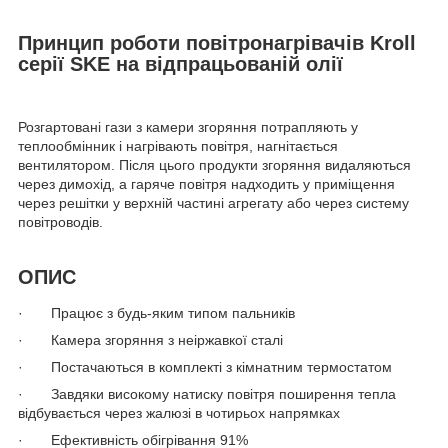
Принцип роботи повітронагрівачів Kroll
серії SKE на відпрацьованій олії
Розгартовані гази з камери згоряння потрапляють у
теплообмінник і нагрівають повітря, нагнітається
вентилятором. Після цього продукти згоряння видаляються
через димохід, а гаряче повітря надходить у приміщення
через решітки у верхній частині агрегату або через систему
повітроводів.
ОПИС
· Працює з будь-яким типом пальників
· Камера згоряння з неіржавкої сталі
· Постачаються в комплекті з кімнатним термостатом
· Завдяки високому натиску повітря поширення тепла
відбувається через жалюзі в чотирьох напрямках
· Ефективність обігрівання 91%