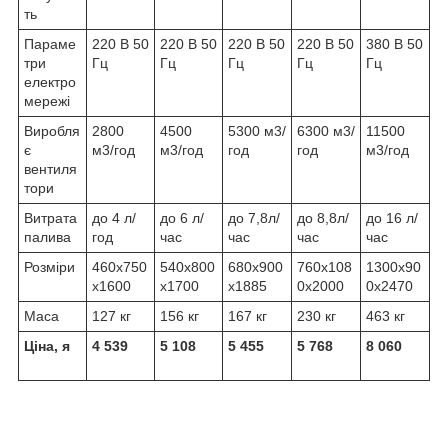
ть
Параме
220 В 50
220 В 50
220 В 50
220 В 50
380 В 50
три
Гц
Гц
Гц
Гц
Гц
електро
мережі
Виробля
2800
4500
5300 м3/
6300 м3/
11500
є
м3/год
м3/год
год
год
м3/год
вентиля
тори
Витрата
до 4 л/
до 6 л/
до 7,8л/
до 8,8л/
до 16 л/
палива
год
час
час
час
час
Розміри
460x750
540x800
680x900
760x108
1300x90
x1600
x1700
x1885
0x2000
0x2470
Маса
127 кг
156 кг
167 кг
230 кг
463 кг
Ціна, я
4 539
5 108
5 455
5 768
8 060