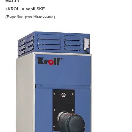
МАСЛІ
«K
ROLL» серії SKE
(Виробництва Німеччина)