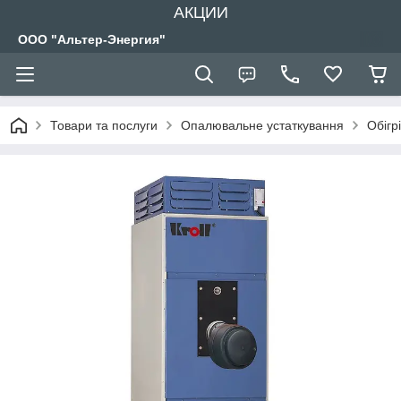
АКЦИИ
ООО "Альтер-Энергия"
Товари та послуги
Опалювальне устаткування
Обігр