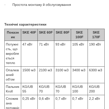
· Простота монтажу й обслуговування
Технічні характеристики
Показн
SKE 40F
SKE 60F
SKE 80F
SKE
SKE
ик
100F
170F
Потужні
47 кВт
71 кВт
93 кВт
105 кВт
190 кВт
сть, що
виробля
ється
тепло
Опалюв
1500 м3
2100 м3
3100 м3
3400 м3
6300 м3
аний
об'єм
Пальник
KG/UB
KG/UB
KG/UB
KG/UB
KG/UB
Kroll
55
70
70
100
200
Спожив
0,25 кВт
0,6 кВт
0,7 кВт
0,7 кВт
2,2 кВт
ана
потужніс