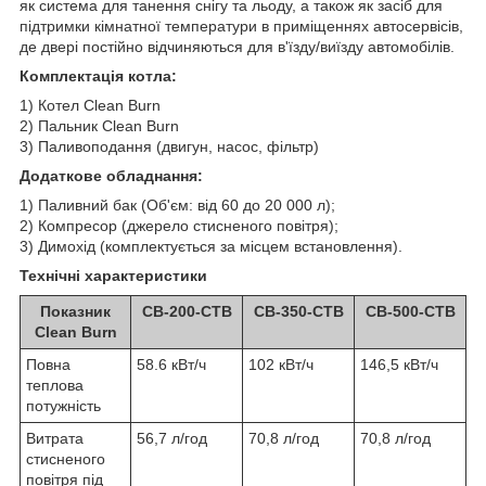
як система для танення снігу та льоду, а також як засіб для
підтримки кімнатної температури в приміщеннях автосервісів,
де двері постійно відчиняються для в'їзду/виїзду автомобілів.
Комплектація котла:
1) Котел Clean Burn
2) Пальник Clean Burn
3) Паливоподання (двигун, насос, фільтр)
Додаткове обладнання:
1) Паливний бак (Об'єм: від 60 до 20 000 л);
2) Компресор (джерело стисненого повітря);
3) Димохід (комплектується за місцем встановлення).
Технічні характеристики
Показник
CB-200-CTB
CB-350-CTB
CB-500-CTB
Clean Burn
Повна
58.6 кВт/ч
102 кВт/ч
146,5 кВт/ч
теплова
потужність
Витрата
56,7 л/год
70,8 л/год
70,8 л/год
стисненого
повітря під