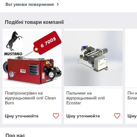
Всі умови повернення
Подібні товари компанії
Повітронагрівач на
Пальники на
Піч 
відпрацьованій олії Clean
відпрацьованій олії
Біла
Burn
Ecostar
Ціну уточнюйте
Ціну уточнюйте
Цін
Про нас