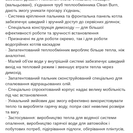
(вальцьовані), з'єднання труб теплообмінника Clean Burn,
дають змогу уникати прогару з'єднань;
· Система кріплення пальника та фронтальна панель котла
забезпечує швидкий і зручний доступ до сервісних ділянок;
· Спеціальна конструкція димоходу — для більшої
ефективності роботи та зручності встановлення
· Призначені як для роботи окремо, так і для роботи
водогрійних котлів каскадом
· Запатентований теплообмінник виробляє більше тепла, ніж
аналогічні.
· Малий об'єм води у внутрішній системі забезпечує швидкий
вихід на тепловий режим і зменшує втрати тепла через
димохід.
· Запатентований пальник сконструйований спеціально для
спалювання відпрацьованих олій.
· Спеціально спроєктований корпус надає велику мобільність
під час встановлення.
· Унікальний змійовик дає змогу ефективно використовувати
тепло та виробляти гарячу воду, попри свої невеликі розміри
та вагу.
· Застосування: виробництво тепла для водяної системи
опалення, виробництво гарячої води для автомойок і
побутових потреб, підігрівання підлоги, обігрівання плінтусів,