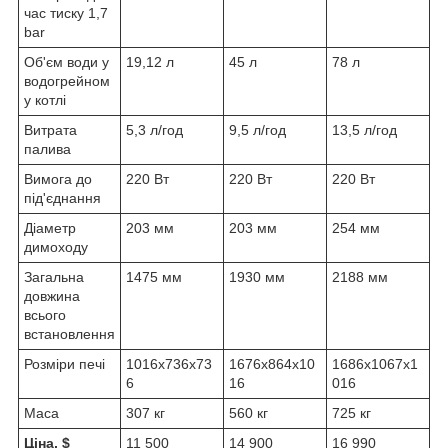
час тиску 1,7
bar
Об'єм води у
19,12 л
45 л
78 л
водогрейном
у котлі
Витрата
5,3 л/год
9,5 л/год
13,5 л/год
палива
Вимога до
220 Вт
220 Вт
220 Вт
під'єднання
Діаметр
203 мм
203 мм
254 мм
димоходу
Загальна
1475 мм
1930 мм
2188 мм
довжина
всього
встановлення
Розміри печі
1016x736x73
1676x864x10
1686x1067x1
6
16
016
Маса
307 кг
560 кг
725 кг
Ціна, $
11 500
14 900
16 990