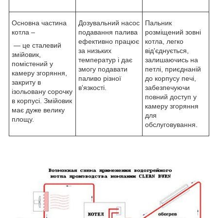
Основна частина
Дозувальний насос
Пальник
котла –
подавання палива
розміщений зовні
ефективно працює
котла, легко
— це сталевий
за низьких
від'єднується,
змійовик,
температур і дає
залишаючись на
помістений у
змогу подавати
петлі, приєднаній
камеру згоряння,
паливо різної
до корпусу печі,
закриту в
в'язкості.
забезпечуючи
ізольовану сорочку
повний доступ у
в корпусі. Змійовик
камеру згоряння
має дуже велику
для
площу.
обслуговування.