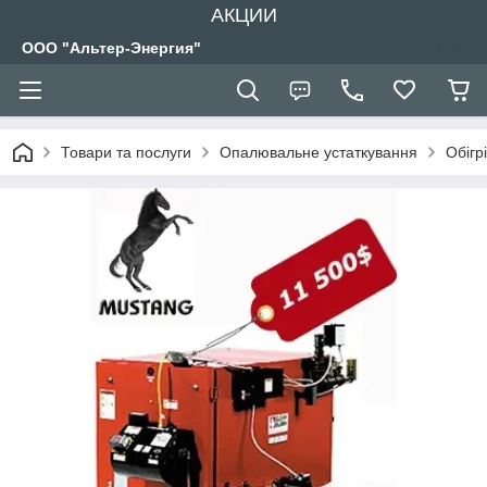
АКЦИИ
ООО "Альтер-Энергия"
Товари та послуги
Опалювальне устаткування
Обігр