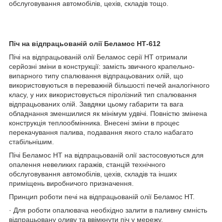
обслуговування автомобілів, цехів, складів тощо.
Піч на відпрацьованій олії Беламос НТ-612
Пічі на відпрацьованій олії Беламос серії НТ отримали
серйозні зміни в конструкції: замість звичного крапельно-
випарного типу спалювання відпрацьованих олій, що
використовуються в переважній більшості печей аналогічного
класу, у них використовується піролізний тип спалювання
відпрацьованих олій. Завдяки цьому габарити та вага
обладнання зменшилися як мінімум удвічі. Повністю змінена
конструкція теплообмінника. Внесені зміни в процес
перекачування палива, подавання якого стало набагато
стабільнішим.
Пічі Беламос НТ на відпрацьованій олії застосовуються для
опалення невеликих гаражів, станцій технічного
обслуговування автомобілів, цехів, складів та інших
приміщень виробничого призначення.
Принцип роботи печі на відпрацьованій олії Беламос НТ.
· Для роботи опалювача необхідно залити в паливну ємність
відпрацьовану оливу та ввімкнути піч у мережу.