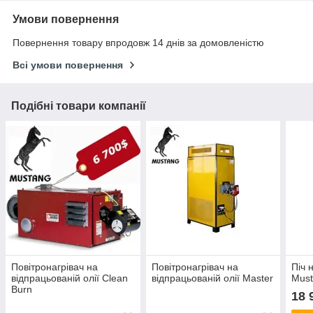
Умови повернення
Повернення товару впродовж 14 днів за домовленістю
Всі умови повернення
Подібні товари компанії
Повітронагрівач на
Повітронагрівач на
Піч 
відпрацьованій олії Clean
відпрацьованій олії Master
Mus
Burn
18 