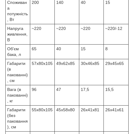
Споживан
200
140
40
15
а
потужність
, Вт
Напруга
~220
~220
~220
~220/-12
живлення,
В
Об'єм
65
40
15
8
бака, л
Габарити
57х80х105
49х62х85
30х46х85
29х45х65
(в
пакованні)
, см
Вага (в
96
47
17,5
15,5
пакованні)
, кг
Габарити
55х80х105
45х58х80
26х41х81
26х41х61
(без
паковання
), см