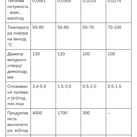
Теплова
0,0581
0,0349
0,0233
0,0174
потужність
, макс.,
ккал/год
Температу
50-80
50-80
50-70
70-100
ра повітря
на виході,
°С
Діаметр
130
120
100
100
вихідного
отвору/
димоходу,
мм
Споживан
3,4-5,0
1,5-3,0
0,5-2,0
0,5-1,5
ня палива,
л (кг)/год,
min-max
Продуктив
4000
1700
300
–
ність
вентилято
ра, м3/год