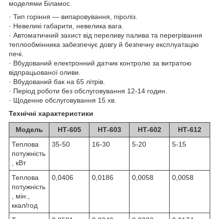
моделями Біламос.
· Тип горіння — випаровування, піроліз.
· Невеликі габарити, невелика вага.
· Автоматичний захист від переливу палива та перегрівання
теплообмінника забезпечує довгу й безпечну експлуатацію
печі.
· Вбудований електронний датчик контролю за витратою
відпрацьованої оливи.
· Вбудований бак на 65 літрів.
· Період роботи без обслуговування 12-14 годин.
· Щоденне обслуговування 15 хв.
Технічні характеристики
Модель
НТ-605
НТ-603
НТ-602
НТ-612
Теплова
35-50
16-30
5-20
5-15
потужність
, кВт
Теплова
0,0406
0,0186
0,0058
0,0058
потужність
, мін.,
ккал/год