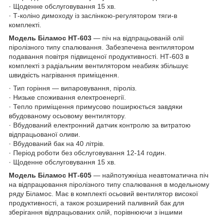
· Щоденне обслуговування 15 хв.
· Т-коліно димоходу із заслінкою-регулятором тяги-в
комплекті.
Модель Біламос НТ-603
— піч на відпрацьованій олії
піролізного типу спалювання. Забезпечена вентилятором
подавання повітря підвищеної продуктивності. НТ-603 в
комплекті з радіальним вентилятором неабияк збільшує
швидкість нагрівання приміщення.
· Тип горіння — випаровування, піроліз.
· Низьке споживання електроенергії.
· Тепло приміщення примусово поширюється завдяки
вбудованому осьовому вентилятору.
· Вбудований електронний датчик контролю за витратою
відпрацьованої оливи.
· Вбудований бак на 40 літрів.
· Період роботи без обслуговування 12-14 годин.
· Щоденне обслуговування 15 хв.
Модель Біламос НТ-605
— найпотужніша неавтоматична піч
на відпрацювання піролізного типу спалювання в модельному
ряду Біламос. Має в комплекті осьовий вентилятор високої
продуктивності, а також розширений паливний бак для
зберігання відпрацьованих олій, порівнюючи з іншими