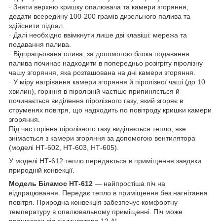
· Зняти верхню кришку опалювача та камери згоряння,
додати всередину 100-200 грамів дизельного палива та
здійснити підпал.
· Далі необхідно ввімкнути лише дві клавіші: мережа та
подавання палива.
· Відпрацьована олива, за допомогою блока подавання
палива починає надходити в попередньо розігріту піролізну
чашу згоряння, яка розташована на дні камери згоряння.
· У міру нагрівання камери згоряння й піролізної чаші (до 10
хвилин), горіння в піролізній частіше припиняється й
починається виділення піролізного газу, який згоряє в
струменях повітря, що надходить по повітроду кришки камери
згоряння.
Під час горіння піролізного газу виділяється тепло, яке
знімається з камери згоряння за допомогою вентилятора
(моделі НТ-602, НТ-603, НТ-605).
У моделі НТ-612 тепло передається в приміщення завдяки
природній конвекції.
Модель Біламос НТ-612
— найпростіша піч на
відпрацювання. Передає тепло в приміщення без нагнітання
повітря. Природна конвекція забезпечує комфортну
температуру в опалювальному приміщенні. Піч може
працювати від акумулятора 12 А!