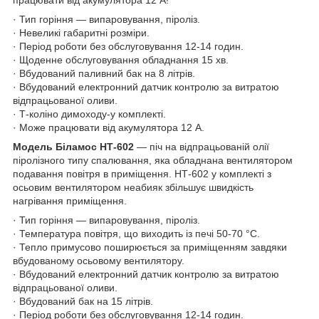
· Тип горіння — випаровування, піроліз.
· Невеликі габаритні розміри.
· Період роботи без обслуговування 12-14 годин.
· Щоденне обслуговування обладнання 15 хв.
· Вбудований паливний бак на 8 літрів.
· Вбудований електронний датчик контролю за витратою
відпрацьованої оливи.
· Т-коліно димоходу-у комплекті.
· Може працювати від акумулятора 12 А.
Модель Біламос НТ-602
— піч на відпрацьованій олії
піролізного типу спалювання, яка обладнана вентилятором
подавання повітря в приміщення. НТ-602 у комплекті з
осьовим вентилятором неабияк збільшує швидкість
нагрівання приміщення.
· Тип горіння — випаровування, піроліз.
· Температура повітря, що виходить із печі 50-70 °C.
· Тепло примусово поширюється за приміщенням завдяки
вбудованому осьовому вентилятору.
· Вбудований електронний датчик контролю за витратою
відпрацьованої оливи.
· Вбудований бак на 15 літрів.
· Період роботи без обслуговування 12-14 годин.