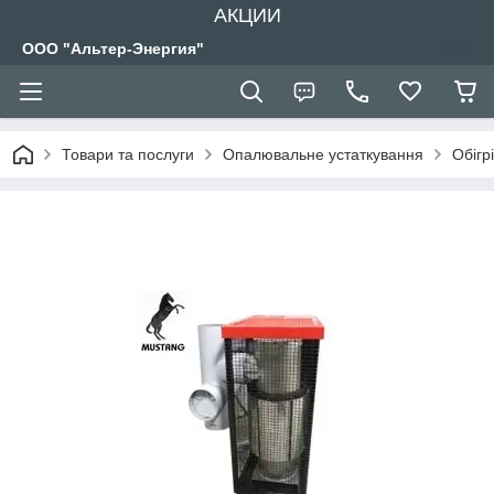
АКЦИИ
ООО "Альтер-Энергия"
Товари та послуги
Опалювальне устаткування
Обігр