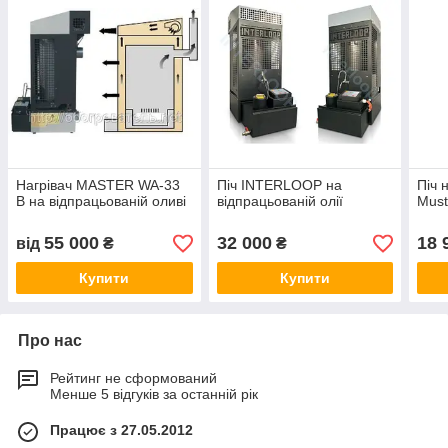
Нагрівач MASTER WA-33
Піч INTERLOOP на
Піч 
B на відпрацьованій оливі
відпрацьованій олії
Mus
55 000
32 000
18 
від
₴
₴
Купити
Купити
Про нас
Рейтинг не сформований
Менше 5 відгуків за останній рік
Працює з 27.05.2012