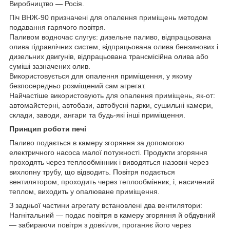
Виробництво — Росія.
Піч ВНЖ-90 призначені для опалення приміщень методом
подавання гарячого повітря.
Паливом водночас слугує: дизельне паливо, відпрацьована
олива гідравлічних систем, відпрацьована олива бензинових і
дизельних двигунів, відпрацьована трансмісійна олива або
суміші зазначених олив.
Використовується для опалення приміщення, у якому
безпосередньо розміщений сам агрегат.
Найчастіше використовують для опалення приміщень, як-от:
автомайстерні, автобази, автобусні парки, сушильні камери,
склади, заводи, ангари та будь-які інші приміщення.
Принцип роботи печі
Паливо подається в камеру згоряння за допомогою
електричного насоса малої потужності. Продукти згоряння
проходять через теплообмінник і виводяться назовні через
вихлопну трубу, що відводить. Повітря подається
вентилятором, проходить через теплообмінник, і, насичений
теплом, виходить у опалюване приміщення.
З задньої частини агрегату встановлені два вентилятори:
Нагнітальний — подає повітря в камеру згоряння й обдувний
— забираючи повітря з довкілля, проганяє його через