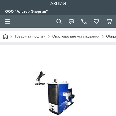
АКЦИИ
ООО "Альтер-Энергия"
Товари та послуги
Опалювальне устаткування
Обігр