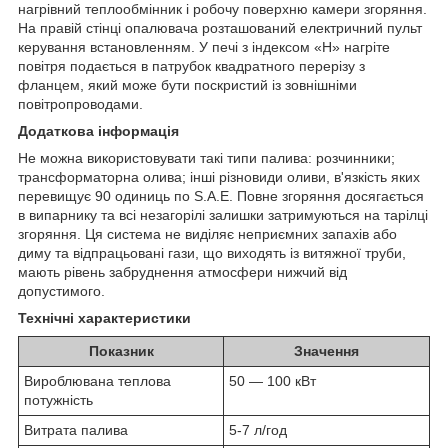
нагрівний теплообмінник і робочу поверхню камери згоряння.
На правій стінці опалювача розташований електричний пульт
керування встановленням. У печі з індексом «Н» нагріте
повітря подається в патрубок квадратного перерізу з
фланцем, який може бути поскристий із зовнішніми
повітропроводами.
Додаткова інформація
Не можна використовувати такі типи палива: розчинники;
трансформаторна олива; інші різновиди оливи, в'язкість яких
перевищує 90 одиниць по S.A.E. Повне згоряння досягається
в випарнику та всі незагорілі залишки затримуються на тарілці
згоряння. Ця система не виділяє неприємних запахів або
диму та відпрацьовані гази, що виходять із витяжної труби,
мають рівень забруднення атмосфери нижчий від
допустимого.
Технічні характеристики
Показник
Значення
Вироблювана теплова
50 — 100 кВт
потужність
Витрата палива
5-7 л/год