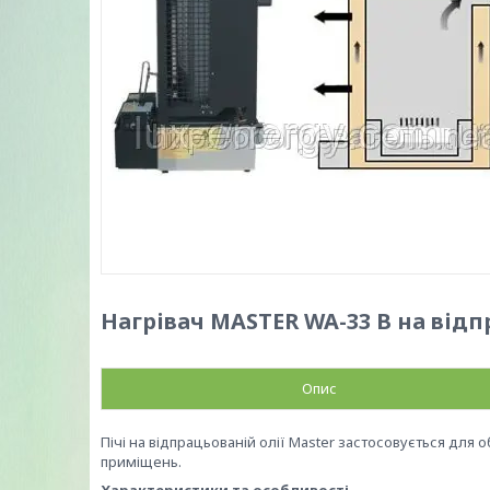
Нагрівач MASTER WA-33 B на відп
Опис
Пічі на відпрацьованій олії Master застосовується для об
приміщень.