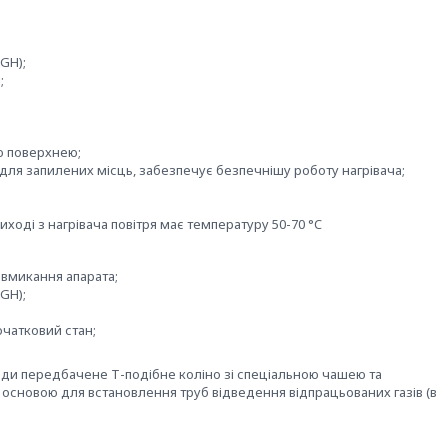
GH);
;
ю поверхнею;
 для запилених місць, забезпечує безпечнішу роботу нагрівача;
иході з нагрівача повітря має температуру 50-70 °C
 вмикання апарата;
GH);
чатковий стан;
ди передбачене Т-подібне коліно зі спеціальною чашею та
 основою для встановлення труб відведення відпрацьованих газів (в