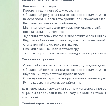
Характеристики та особливості
· Великий потік повітря;
· Простота технічного обслуговування;
· Обладнаний регулюванням потужності (режим LOW/HI
· Камера згоряння повністю зроблена з неіржавкої сталі
· Високоефективний теплообмінник;
· Міцна конструкція з довгим терміном експлуатації;
· Висока надійність і безпека.
· Здвоєний сталевий корпус зі зносостійкою зовнішньо
· Вбудований вентилятор на вході повітря призначений
· Стандартний індикатор рівня палива;
· Низький рівень викидів в атмосферу.
· Тепле повітря не змішується з продуктами горіння на в
Система керування
· Основний вимикач і сигнальна лампа, що підтверджує
· Обладнаний регулюванням потужності (режим LOW/HI
· Вбудований термостат контролю насоса;
· Обмежувальне термореле з ручним поверненням у по
· Ручне керування системою займання;
Для перевірки димоходу та дренажу конденсованої во
сифоном для збирання конденсату. Це коліно є також і
комплекті).
Технічні характеристики