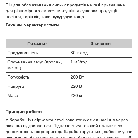
Піч для обсмажування сипких продуктів на газі призначена
для рівномірного смаження-сушіння сушарки продукції:
насіння, горішків, кави, кукурудзи тощо.
Технічні характеристики
Показник
Значення
Продуктивність
30 кг/год
Споживання газу: (пропан,
1 м3/год
метан)
Потужність
200 Вт
Напруга
220 В
Маса
220 кг
Принцип роботи
У барабан із неіржавкої сталі завантажуються насіння через
люк, що відкривається. Підпалюється газовий пальник, за
допомогою електропривода барабан крутиться, забезпечуючи
рівномірне обсмажування насіння. Розове завантаження — 30