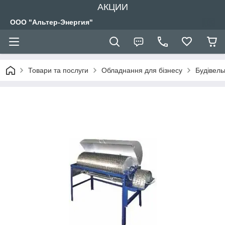
АКЦИИ
ООО "Альтер-Энергия"
Товари та послуги
Обладнання для бізнесу
Будівел