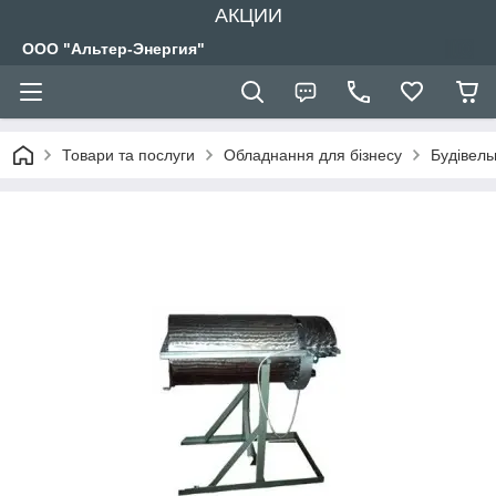
АКЦИИ
ООО "Альтер-Энергия"
Товари та послуги
Обладнання для бізнесу
Будівел