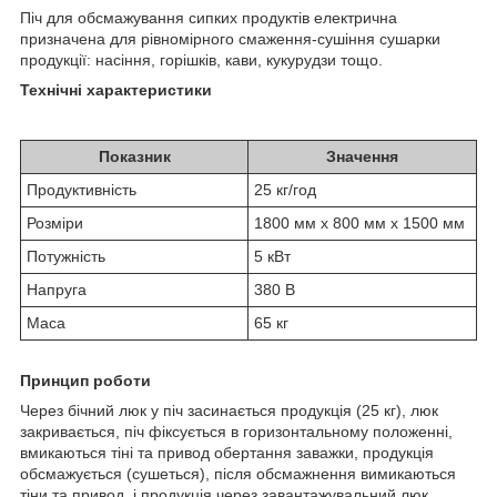
Піч для обсмажування сипких продуктів електрична
призначена для рівномірного смаження-сушіння сушарки
продукції: насіння, горішків, кави, кукурудзи тощо.
Технічні характеристики
Показник
Значення
Продуктивність
25 кг/год
Розміри
1800 мм x 800 мм x 1500 мм
Потужність
5 кВт
Напруга
380 В
Маса
65 кг
Принцип роботи
Через бічний люк у піч засинається продукція (25 кг), люк
закривається, піч фіксується в горизонтальному положенні,
вмикаються тіні та привод обертання заважки, продукція
обсмажується (сушеться), після обсмажнення вимикаються
тіни та привод, і продукція через завантажувальний люк