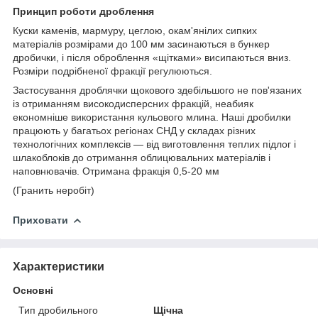
Принцип роботи дроблення
Куски каменів, мармуру, цеглою, окам'янілих сипких
матеріалів розмірами до 100 мм засинаються в бункер
дробички, і після оброблення «щітками» висипаються вниз.
Розміри подрібненої фракції регулюються.
Застосування дроблячки щокового здебільшого не пов'язаних
із отриманням високодисперсних фракцій, неабияк
економніше використання кульового млина. Наші дробилки
працюють у багатьох регіонах СНД у складах різних
технологічних комплексів — від виготовлення теплих підлог і
шлакоблоків до отримання облицювальних матеріалів і
наповнювачів. Отримана фракція 0,5-20 мм
(Гранить неробіт)
Приховати
Характеристики
Основні
Тип дробильного
Щічна