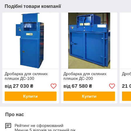
Подібні товари компанії
Дробарка для скляних
Дробарка для скляних
Дро
пляшок ДС-100
пляшок ДС-200
27 030
67 580
21 
від
₴
від
₴
Купити
Купити
Про нас
Рейтинг не сформований
Менше 5 відгуків за останній рік