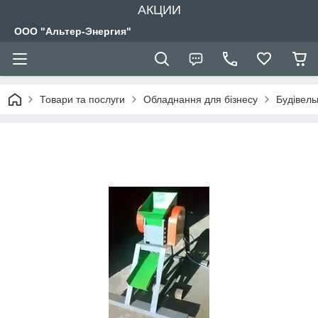
АКЦИИ
ООО "Альтер-Энергия"
Товари та послуги
Обладнання для бізнесу
Будівел