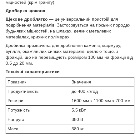
міцностей (крім граніту).
Дробарка щокова
Щекове дроблятко
— це універсальний пристрій для
подрібнення матеріалів. Застосовується на гірських породах
будь-яких міцностей, на шлаках, деяких металевих
матеріалах, крихких полімерах.
Дробилка призначена для дроблення каменів, мармуру,
вугілля, окам'янілих сипких матеріалів, цеглою тощо. з
фракцій, що не перевищують розміром 100 мм на фракції від
0,5 до 20 мм.
Технічні характеристики
Показник
Значення
Продуктивність
до 400 кг/год
Розміри
1600 мм x 1100 мм x 700 мм
Потужність
5,5 кВт
Напруга
380 В
Маса
380 кг