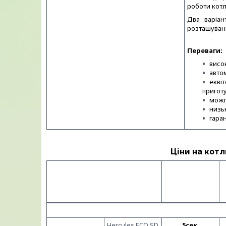
роботи котла
Два варіа
розташуван
Переваги:
висо
авто
екві
пригот
можл
низь
гаран
Ціни на кот
Кількість
Тип
секцій, шт.
Чавунний котел на дерев
Hercules ECO SD
5сек.