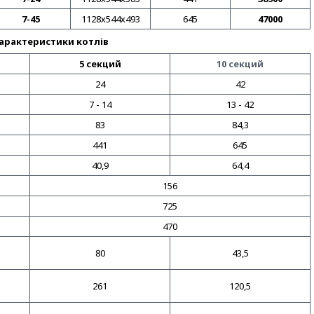
7-45
1128х544х493
645
47000
характеристики котлів
5 секций
10 секций
24
42
7 - 14
13 - 42
83
84,3
441
645
40,9
64,4
156
725
470
80
43,5
261
120,5