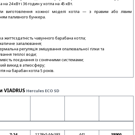
 на 24 кВт і 36 годин у котла на 45 кВт.
нти виготовлення кожної моделі котла — з правим або лівим
ням паливного бункера.
ка життєздатність чавунного барабана котла;
матичне запалювання;
термальна регуляція змішування опалювальної гілки та
ування теплої води;
ивість поєднання із сонячними системами;
кий викид в атмосферу;
тія на барабан котла 5 років.
ли
VIADRUS
Hercules ECO SD
Габарити, мм.
Потужність,
висота х
Роздрібна
Вага, кг
кВт
ширина x
ціна (гр)
глибина
ні пелети з бункером — старий дизайн
7-24
1128х544х383
441
38900