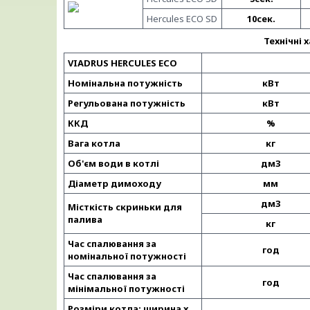
Hercules ECO SD
10сек.
Технічні 
VIADRUS HERCULES ECO
Номінальна потужність
кВт
Регульована потужність
кВт
ККД
%
Вага котла
кг
Oб'єм води в котлі
дм3
Діаметр димоходу
мм
дм3
Місткість скриньки для
палива
кг
Час спалювання за
год
номінальної потужності
Час спалювання за
год
мінімальної потужності
Розміри котла: ширина x