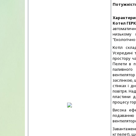
Потужніст
Характери
Котел ГЕР
автоматич
низькому 
"Екологічно
К
отіл скла
Усередині 
простору ч
Пелети в п
паливного
вентилятор
заслінкою, 
стінках і 
повітря. На
пластини д
процесу гор
Висока ефе
подаванню 
вентиляторо
Завантаженн
кг пелет), 