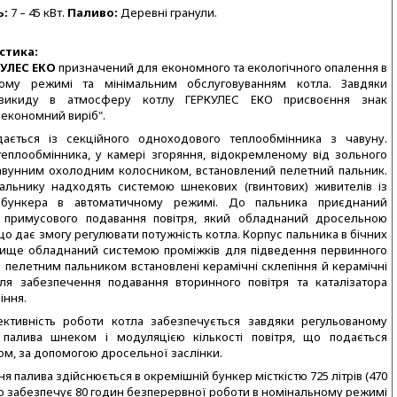
ь:
7 – 45 кВт.
Паливо:
Деревні гранули.
стика:
КУЛЕС ЕКО
призначений для економного та екологічного опалення в
ному режимі та мінімальним обслуговуванням котла. Завдяки
викиду в атмосферу котлу ГЕРКУЛЕС ЕКО присвоєння знак
 економний виріб".
дається із секційного одноходового теплообмінника з чавуну.
теплообмінника, у камері згоряння, відокремленому від зольного
авунним охолодним колосником, встановлений пелетний пальник.
альнику надходять системою шнекових (гвинтових) живителів із
 бункера в автоматичному режимі. До пальника приєднаний
 примусового подавання повітря, який обладнаний дросельною
що дає змогу регулювати потужність котла. Корпус пальника в бічних
днище обладнаний системою проміжків для підведення первинного
д пелетним пальником встановлені керамічні склепіння й керамічні
ля забезпечення подавання вторинного повітря та каталізатора
іння.
ктивність роботи котла забезпечується завдяки регульованому
палива шнеком і модуляцією кількості повітря, що подається
м, за допомогою дросельної заслінки.
я палива здійснюється в окремішній бункер місткістю 725 літрів (470
що забезпечує 80 годин безперервної роботи в номінальному режимі