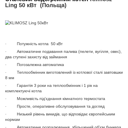
Ling 50 кВт
(Польща)
· Потужність котла 50 кВт
· Автоматичне подавання палива (пелети, вугілля, овес),
два ступені захисту від займання
· Погозалежна автоматика
· Теплообмінник виготовлений із котлової сталі завтовшки
8 мм
· Гарантія 3 роки на теплообмінник і 1 рік на
комплектуючі котла
· Можливість під'єднання кімнатного термостата
· Просте, оперативне обслуговування та догляд
· Низький рівень викидів, що відповідає європейським
нормам
· Автоматичне розпалювання, збільшений об'єм бункера,