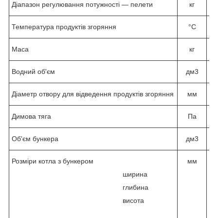
Діапазон регулювання потужності — пелети
кг
4,
Температура продуктів згоряння
°C
1
Маса
кг
Водний об'єм
дм
3
Діаметр отвору для відведення продуктів згоряння
мм
Димова тяга
Па
1
Об'єм бункера
дм
3
18
Розміри котла з бункером
мм
ширина
глибина
висота
x