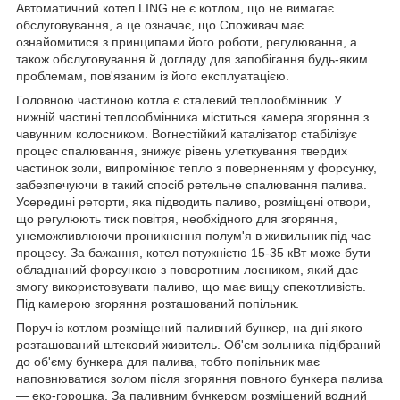
Автоматичний котел LING не є котлом, що не вимагає
обслуговування, а це означає, що Споживач має
ознайомитися з принципами його роботи, регулювання, а
також обслуговування й догляду для запобігання будь-яким
проблемам, пов'язаним із його експлуатацією.
Головною частиною котла є сталевий теплообмінник. У
нижній частині теплообмінника міститься камера згоряння з
чавунним колосником. Вогнестійкий каталізатор стабілізує
процес спалювання, знижує рівень улеткування твердих
частинок золи, випромінює тепло з поверненням у форсунку,
забезпечуючи в такий спосіб ретельне спалювання палива.
Усередині реторти, яка підводить паливо, розміщені отвори,
що регулюють тиск повітря, необхідного для згоряння,
унеможливлюючи проникнення полум'я в живильник під час
процесу. За бажання, котел потужністю 15-35 кВт може бути
обладнаний форсункою з поворотним лосником, який дає
змогу використовувати паливо, що має вищу спекотливість.
Під камерою згоряння розташований попільник.
Поруч із котлом розміщений паливний бункер, на дні якого
розташований штековий живитель. Об'єм зольника підібраний
до об'єму бункера для палива, тобто попільник має
наповнюватися золом після згоряння повного бункера палива
— еко-горошка. За паливним бункером розміщений водний