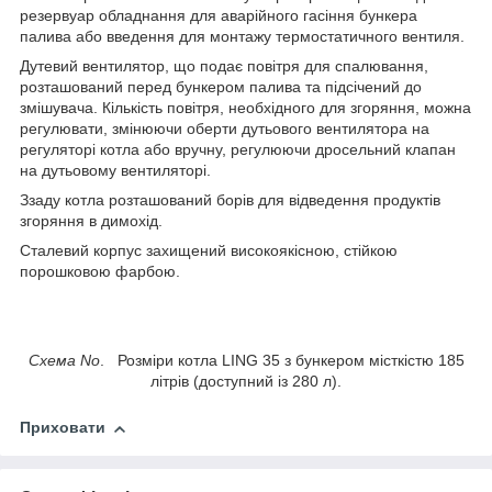
резервуар обладнання для аварійного гасіння бункера
палива або введення для монтажу термостатичного вентиля.
Дутевий вентилятор, що подає повітря для спалювання,
розташований перед бункером палива та підсічений до
змішувача. Кількість повітря, необхідного для згоряння, можна
регулювати, змінюючи оберти дутьового вентилятора на
регуляторі котла або вручну, регулюючи дросельний клапан
на дутьовому вентиляторі.
Ззаду котла розташований борів для відведення продуктів
згоряння в димохід.
Сталевий корпус захищений високоякісною, стійкою
порошковою фарбою.
Схема No
. Розміри котла LING 35 з бункером місткістю 185
літрів (доступний із 280 л).
Приховати