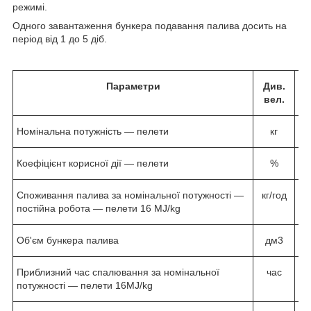
режимі.
Одного завантаження бункера подавання палива досить на
період від 1 до 5 діб.
Параметри
Див.
L
вел.
Номінальна потужність — пелети
кг
Коефіцієнт корисної дії — пелети
%
Споживання палива за номінальної потужності —
кг/год
постійна робота — пелети 16 MJ/kg
Об'єм бункера палива
дм
3
18
Приблизний час спалювання за номінальної
час
потужності — пелети 16MJ/kg