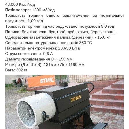
43.000 Ккал/год
Потік повітря: 1200 м3/год
Тривалість горіння одного завантаження за номінальної
потужності: 1,00 год
Тривалість горіння під час редукованої потужності 5,0 год
Паливо: Личні дерева: бук, граб, дуб, вільха, береза тощо.
Одноразове завантаження палива (деревини) ~ 15,0 кг
Середня температура вихлопних газів 360 °C
Параметри електромережі: 230/50 В/Гц
Струм споживання: 0,6 A
Діаметр газовідведення D=: 150 мм
Розміри (Д х Ш х В): 1315 x 775 x 1190 мм
Вага: 302 кг