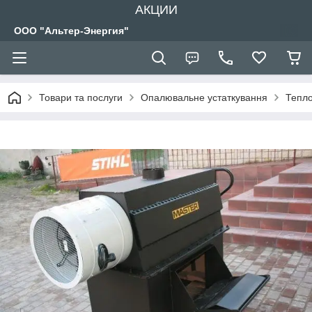
АКЦИИ
ООО "Альтер-Энергия"
Товари та послуги
Опалювальне устаткування
Тепло