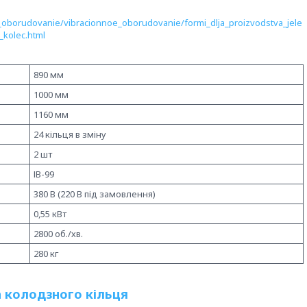
_oborudovanie/vibracionnoe_oborudovanie/formi_dlja_proizvodstva_jele
_kolec.html
890 мм
1000 мм
1160 мм
24 кільця в зміну
2 шт
ІВ-99
380 В (220 В під замовлення)
0,55 кВт
2800 об./хв.
280 кг
 колодзного кільця