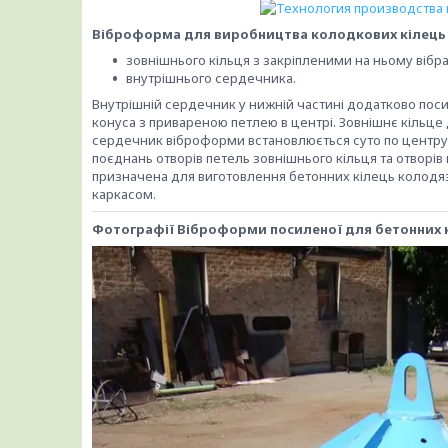
Віброформа для виробництва колодкових кілец
зовнішнього кільця з закріпленими на ньому вібр
внутрішнього сердечника.
Внутрішній сердечник у нижній частині додатково по
конуса з привареною петлею в центрі. Зовнішнє кільце
сердечник віброформи встановлюється суто по центру 
поєднань отворів петель зовнішнього кільця та отворі
призначена для виготовлення бетонних кілець колодяз
каркасом.
Фотографії Віброформи посиленої для бетонних к