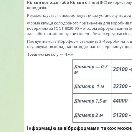
Кільця колодзні або Кільця стінові
(КС) використову
колодязів.
Рекомендується використовувати цю установку як дод
Форма кільця колодозного призначена для виробництв
поверхнею за ГОСТ 8020-90 методом віброукладання б
залізобетонних колодяних кілець безпосередньо післ
Продуктивність Віброформ становить 3-4 вироби на год
окуповування обладнання водночас не перевищує двох
Товщина металу — 4 мм,
Діаметр — 0,7
25100 
м
32300 -
Діаметр 1 м
44000 -
Діаметр 1,5 м
51200 -
Діаметр 2 м
Інформацію за віброформами також можна