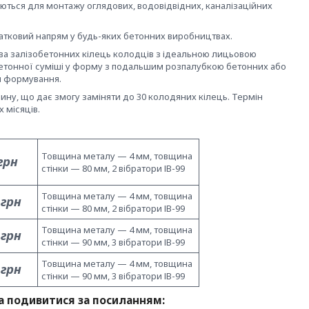
ються для монтажу оглядових, водовідвідних, каналізаційних
атковий напрям у будь-яких бетонних виробництвах.
а залізобетонних кілець колодців з ідеальною лицьовою
етонної суміші у форму з подальшим розпалубкою бетонних або
я формування.
ину, що дає змогу заміняти до 30 колодяних кілець. Термін
 місяців.
Товщина металу — 4 мм, товщина
-грн
стінки — 80 мм, 2 вібратори ІВ-99
Товщина металу — 4 мм, товщина
 грн
стінки — 80 мм, 2 вібратори ІВ-99
Товщина металу — 4 мм, товщина
 грн
стінки — 90 мм, 3 вібратори ІВ-99
Товщина металу — 4 мм, товщина
 грн
стінки — 90 мм, 3 вібратори ІВ-99
 подивитися за посиланням: