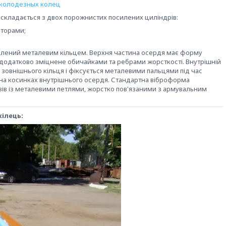
ь
складається з двох порожнистих посилених циліндрів:
аторами;
силений металевим кільцем. Верхня частина осердя має форму
 додатково зміцнене обичайками та ребрами жорсткості. Внутрішній
зовнішнього кільця і фіксується металевими пальцями під час
в на косинках внутрішнього осердя. Стандартна віброформа
ів із металевими петлями, жорстко пов'язаними з армувальним
ілець: