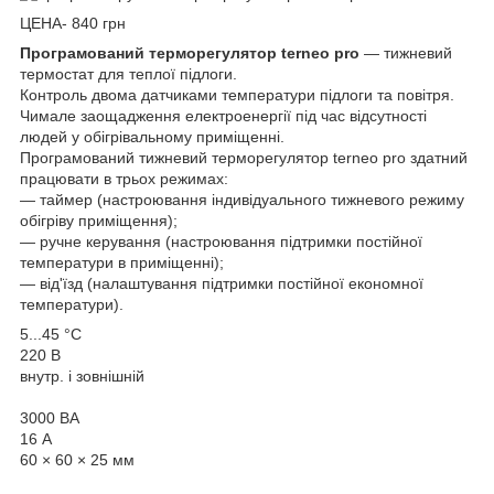
ЦЕНА- 840 грн
Програмований терморегулятор terneo pro
— тижневий
термостат для теплої підлоги.
Контроль двома датчиками температури підлоги та повітря.
Чимале заощадження електроенергії під час відсутності
людей у обігрівальному приміщенні.
Програмований тижневий терморегулятор terneo pro здатний
працювати в трьох режимах:
— таймер (настроювання індивідуального тижневого режиму
обігріву приміщення);
— ручне керування (настроювання підтримки постійної
температури в приміщенні);
— від'їзд (налаштування підтримки постійної економної
температури).
5...45 °С
220 В
внутр. і зовнішній
3000 ВА
16 А
60 × 60 × 25 мм