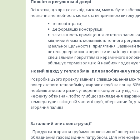
Повністю регульовані двері
Всі котли, що працюють під тиском, мають бути забез
незначна неплotнocть може стати причиною витоку дим
теплові втрати;
деформацію конструкції;
загaзaннocть приміщення котеллю залишками
міцними й мають можливість точного регулюва
ідеальної щільності її прилягання. Зазвичай 
петель двері можна перевісити на іншу сторо
спеціальним покриттям із керамічного волок
збільшує термоізоляцію й неабияк подовжує т
Новий підхід у теплообміні для запобігання утв
Розробка цього проєкту змінила співвідношення між т
поверхневого теплообміну жарових труб на понад 60% і
неабияк знизило ризик утворення конденсату під час 
«ефекту обтікача», тобто глибшої закладення жарових
температури в кінцевій частині труб, оберігаючи їх, у 
згоряння палива
Загальний опис конструкції
Продукти згоряння трубами конвективної поверхні над
обладнаний газовідвідним патрубком. Для інтенсифіка