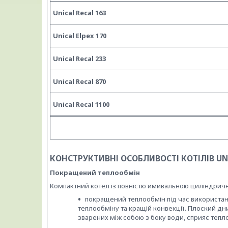
Unical Recal 163
Unical Elpex 170
Unical Recal 233
Unical Recal 870
Unical Recal 1100
КОНСТРУКТИВНІ ОСОБЛИВОСТІ КОТІЛІВ U
Покращений теплообмін
Компактний котел із повністю имивальною циліндричн
покращений теплообмін під час використан
теплообміну та кращій конвекції. Плоский дн
зварених між собою з боку води, сприяє тепл