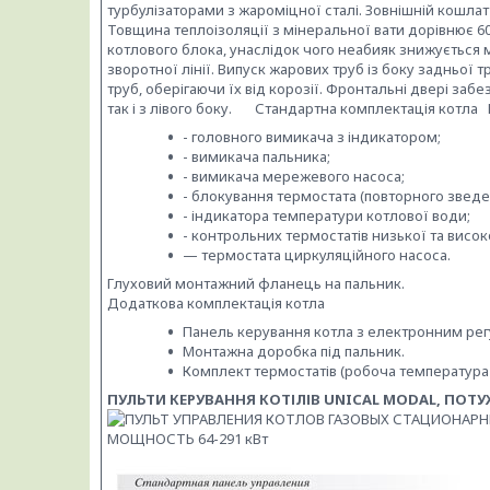
турбулізаторами з жароміцної сталі. Зовнішній кошла
Товщина теплоізоляції з мінеральної вати дорівнює 60
котлового блока, унаслідок чого неабияк знижується
зворотної лінії. Випуск жарових труб із боку задньої
труб, оберігаючи їх від корозії. Фронтальні двері заб
так і з лівого боку. Стандартна комплектація котла 
- головного вимикача з індикатором;
- вимикача пальника;
- вимикача мережевого насоса;
- блокування термостата (повторного зведе
- індикатора температури котлової води;
- контрольних термостатів низької та висок
— термостата циркуляційного насоса.
Глуховий монтажний фланець на пальник.
Додаткова комплектація котла
Панель керування котла з електронним рег
Монтажна доробка під пальник.
Комплект термостатів (робоча температура 
ПУЛЬТИ КЕРУВАННЯ КОТІЛІВ UNICAL MODAL, ПОТУЖ