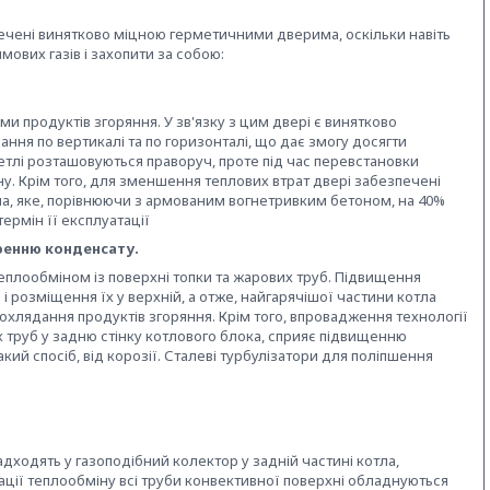
печені винятково міцною герметичними дверима, оскільки навіть
ових газів і захопити за собою:
 продуктів згоряння. У зв'язку з цим двері є винятково
ння по вертикалі та по горизонталі, що дає змогу досягти
петлі розташовуються праворуч, проте під час перевстановки
ну. Крім того, для зменшення теплових втрат двері забезпечені
на, яке, порівнюючи з армованим вогнетривким бетоном, на 40%
ермін її експлуатації
оренню конденсату.
еплообміном із поверхні топки та жарових труб. Підвищення
 розміщення їх у верхній, а отже, найгарячішої частини котла
oxлядання продуктів згоряння. Крім того, впровадження технології
 труб у задню стінку котлового блока, сприяє підвищенню
такий спосіб, від корозії. Сталеві турбулізатори для поліпшення
ходять у газоподібний колектор у задній частині котла,
ції теплообміну всі труби конвективної поверхні обладнуються