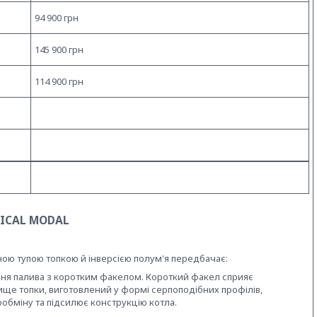
94 900 грн
145 900 грн
114 900 грн
NICAL MODAL
ою тупою топкoю й інверсією полум'я передбачає:
ня палива з коротким факелом. Короткий факел сприяє
ище топки, виготовлений у формі серпоподібних профілів,
ообміну та підсилює конструкцію котла.