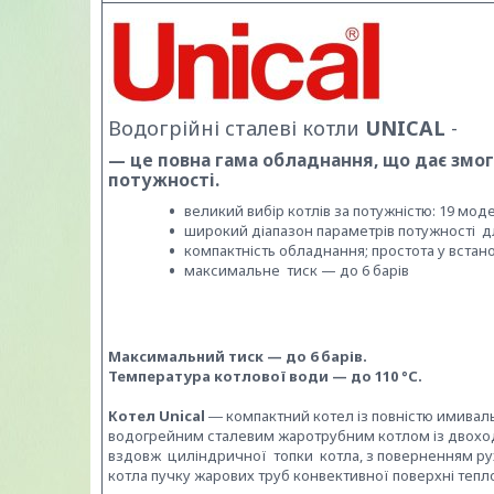
Водогрійні сталеві котли
UNICAL
-
— це повна гама обладнання, що дає змог
потужності.
великий вибір котлів за потужністю: 19 моде
широкий діапазон параметрів потужності д
компактність обладнання; простота у встан
максимальне тиск — до 6 барів
Максимальний тиск — до 6 барів.
Температура котлової води — до 110 °C.
Котел Unical
― компактний котел із повністю имивал
водогрейним сталевим жаротрубним котлом із двохо
вздовж циліндричної топки котла, з поверненням рух
котла пучку жарових труб конвективної поверхні тепл