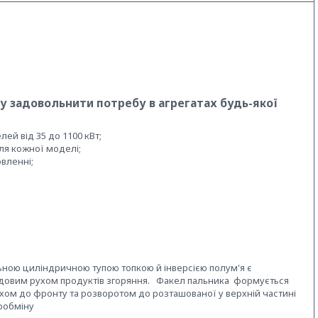
у задовольнити потребу в агрегатах будь-якої
лей від 35 до 1100 кВт;
ля кожної моделі;
овленні;
ьною циліндричною тупою топкoю й інверсією полум'я є
довим рухом продуктів згоряння. Факел пальника формується
ом до фронту та розворотом до розташованої у верхній частині
ообміну