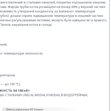
т виготовлений зі сталевих панелей, покритих порошковою емаллю.
 мм. Жарові труби котла розміщені на понад 60% у верхній частині
 можливість утворення конденсату за зниженої температури
 трубної дошки сприяє підвищенню температури в кінцевій частині
езпечені регульованими петлями, можуть бути навішені як із правого,
Панель керування котла в складі:
ння);
ої температури теплоносія;
улятором.
— до 105 °C).
НІСТЬ 64-186 кВт