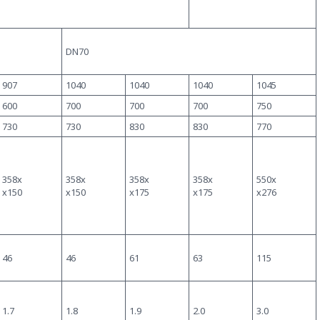
DN70
907
1040
1040
1040
1045
600
700
700
700
750
730
730
830
830
770
358х
358х
358х
358х
550х
х150
х150
x175
x175
х276
46
46
61
63
115
1.7
1.8
1.9
2.0
3.0