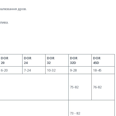
палювання дров.
лива.
DOR
DOR
DOR
DOR
DOR
20
24
32
32D
45D
6-20
7-24
10-32
9-28
18-45
75-82
76-82
73 - 82