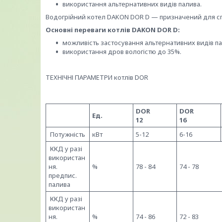
використання альтернативних видів палива.
Водогрійний котел DAKON DOR D — призначений для с
Основні переваги котлів DAKON DOR D:
можливість застосування альтернативних видів па
використання дров вологістю до 35%.
ТЕХНІЧНІ ПАРАМЕТРИ котлів DOR
DOR
DOR
Ед.
12
16
Потужність
кВт
5-12
6-16
ККД у разі
використан
ня.
%
78 - 84
74 - 78
предпис.
палива
ККД у разі
використан
ня.
%
74 - 86
72 - 83