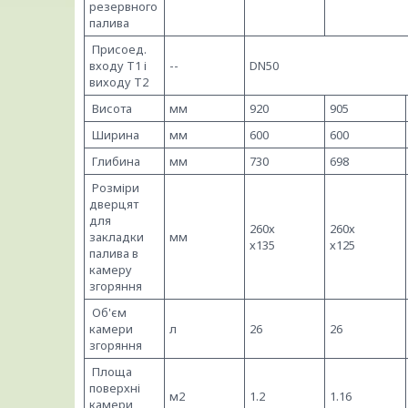
резервного
палива
Присоед.
входу Т1 і
--
DN50
виходу Т2
Висота
мм
920
905
Ширина
мм
600
600
Глибина
мм
730
698
Розміри
дверцят
для
260х
260х
закладки
мм
х135
х125
палива в
камеру
згоряння
Об'єм
камери
л
26
26
згоряння
Площа
поверхні
м2
1.2
1.16
камери