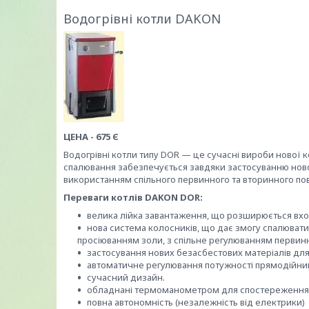
Водогрівні котли DAKON
ЦЕНА - 675 Є
Водогрівні котли типу DOR — це сучасні вироби нової к
спалювання забезпечується завдяки застосуванню нової
використанням спільного первинного та вторинного пов
Переваги котлів DAKON DOR:
велика лійка завантаження, що розширюється вхо
нова система колосників, що дає змогу спалювати
просіюванням золи, з спільне регулюванням первинн
застосування нових безасбестових матеріалів для 
автоматичне регулювання потужності прямодійним
сучасний дизайн.
обладнані термоманометром для спостереження т
повна автономність (незалежність від електрики)