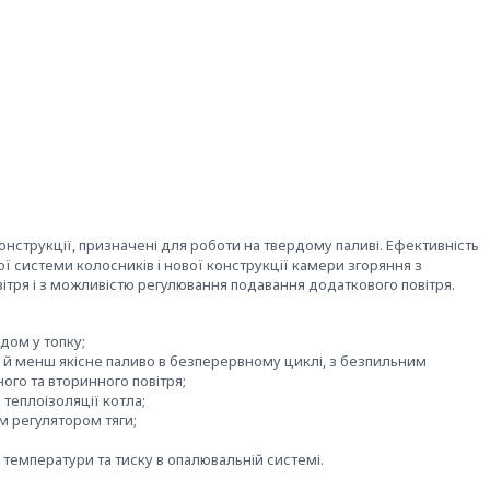
онструкції, призначені для роботи на твердому паливі. Ефективність
 системи колосників і нової конструкції камери згоряння з
ітря і з можливістю регулювання подавання додаткового повітря.
дом у топку;
 й менш якісне паливо в безперервному циклі, з безпильним
ого та вторинного повітря;
теплоізоляції котла;
 регулятором тяги;
емператури та тиску в опалювальній системі.