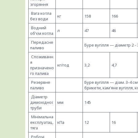
згоряння
Вага котла
кг
158
166
без води
Водний
л
47
46
об'єм котла
Передасне
Буре вугілля — діаметр 2 - 
паливо
Споживанн
я
кг/год
3,2
4,7
призначено
го палива
Резервне
Буре вугілля — діам. 3-4 см
паливо
брикети, кам'яне вугілля, 
Діаметр
димохідної
мм
145
труби
Мінімальна
експлуатац.
кПа
12
16
тяга
Робочі