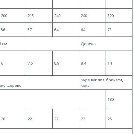
200
215
240
240
320
56
57
64
64
73
3 см
Дерево
6
7,6
8,9
8.4
14
Буре вугілля, брикети,
кокс, дерево
кокс
180
20
22
22
22
26