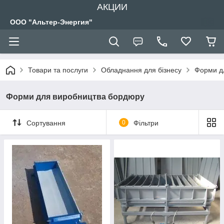
АКЦИИ
ООО "Альтер-Энергия"
Товари та послуги
Обладнання для бізнесу
Форми д
Форми для виробництва бордюру
Сортування
0
Фільтри