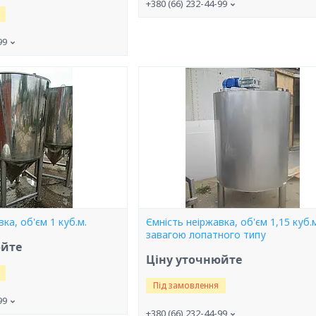
+380 (66) 232-44-99
99
ка, об'єм 1 куб.м.
Ємність неіржавка, об'єм 1,15 куб.м
завагою лопатного типу
юйте
Ціну уточнюйте
Під замовлення
99
+380 (66) 232-44-99