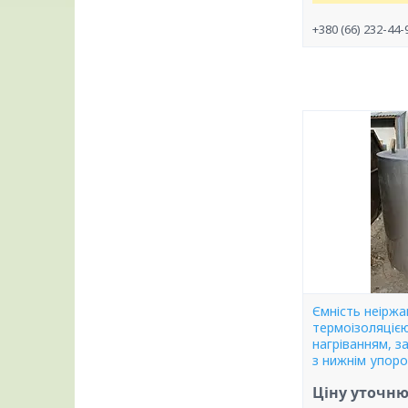
+380 (66) 232-44-
Ємність неіржа
термоізоляціє
нагріванням, 
з нижнім упор
Ціну уточн