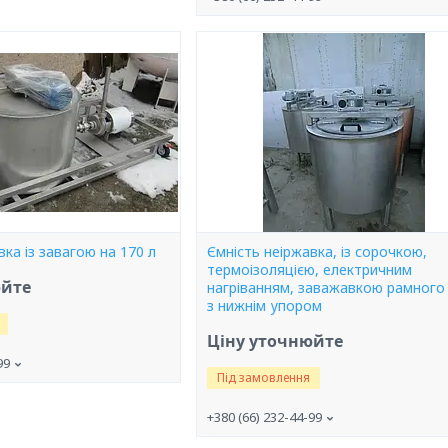
вка із завагою на 170 л
Ємність неіржавка, із сорочкою,
термоізоляцією, електричним
юйте
нагріванням, заважавкою рамного
з нижнім упором
Ціну уточнюйте
99
Під замовлення
+380 (66) 232-44-99