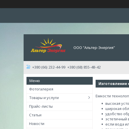
ООО "Альтер-Энергия"
+380 (66) 232-44-99
+380 (68) 855-48-42
Изготовление 
Фотогалерея
Емкости технолог
Товары и услуги
высокая уст
Прайс-листы
широкая обл
удобство об
Статьи
эстетичный 
Новости
если вода ил