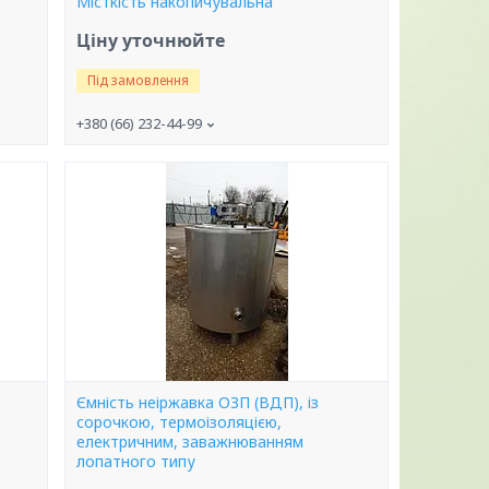
Місткість накопичувальна
Ціну уточнюйте
Під замовлення
+380 (66) 232-44-99
Ємність неіржавка ОЗП (ВДП), із
сорочкою, термоізоляцією,
електричним, заважнюванням
лопатного типу