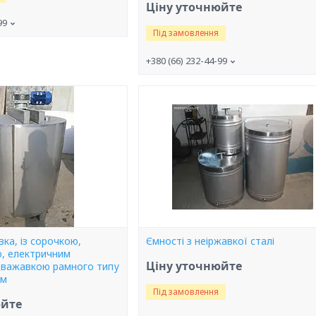
Ціну уточнюйте
99
Під замовлення
+380 (66) 232-44-99
вка, із сорочкою,
Ємності з неіржавкої сталі
ю, електричним
Ціну уточнюйте
заважавкою рамного типу
ом
Під замовлення
юйте