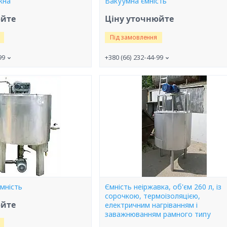
жна
Вакуумна ємність
юйте
Ціну уточнюйте
Під замовлення
99
+380 (66) 232-44-99
мність
Ємність неіржавка, об'єм 260 л, із
сорочкою, термоізоляцією,
юйте
електричним нагріванням і
заважнюванням рамного типу