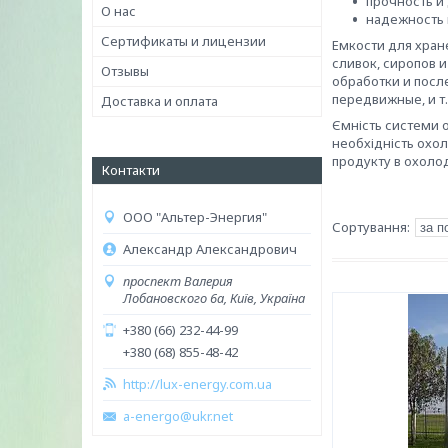
прочность и
О нас
надежность 
Сертификаты и лицензии
Емкости для хран
сливок, сиропов 
Отзывы
обработки и посл
передвижные, и т.
Доставка и оплата
Ємність системи 
необхідність охо
продукту в охоло
Контакти
ООО "Альтер-Энергия"
Александр Александрович
проспект Валерия
Лобановского 6а, Київ, Україна
+380 (66) 232-44-99
+380 (68) 855-48-42
http://lux-energy.com.ua
a-energo@ukr.net