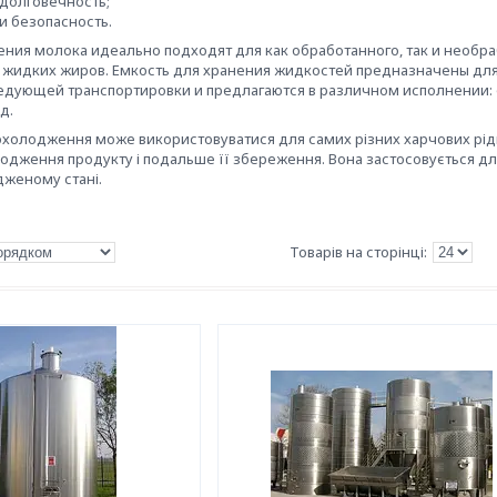
 долговечность;
и безопасность.
ения молока идеально подходят для как обработанного, так и необра
и жидких жиров. Емкость для хранения жидкостей предназначены дл
едующей транспортировки и предлагаются в различном исполнении: о
д.
охолодження може використовуватися для самих різних харчових ріди
лодження продукту і подальше її збереження. Вона застосовується дл
дженому стані.