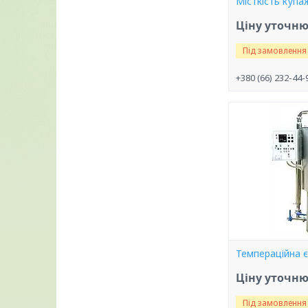
Місткість купа
Ціну уточн
Під замовлення
+380 (66) 232-44-
Темпераційна є
Ціну уточн
Під замовлення