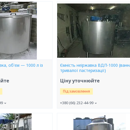
вка, об'єм — 1000 л із
Ємність неіржавка ВДП-1000 (ванн
тривалої пастеризації)
юйте
Ціну уточнюйте
Під замовлення
99
+380 (66) 232-44-99