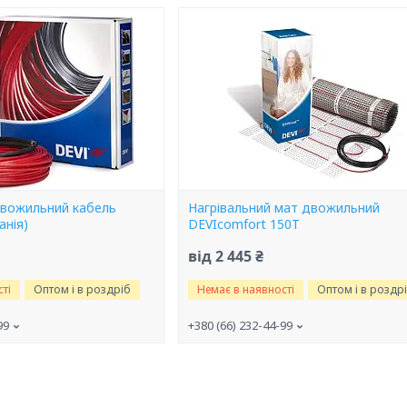
двожильний кабель
Нагрівальний мат двожильний
анія)
DEVIcomfort 150T
від 2 445 ₴
ті
Оптом і в роздріб
Немає в наявності
Оптом і в роздр
99
+380 (66) 232-44-99