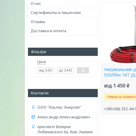
О нас
Сертификаты и лицензии
Отзывы
Доставка и оплата
Фільтри
Ціна
Нагрівальний 
DEVIflex 18T (Д
від 1 450 ₴
Контакти
Немає в наявнос
ООО "Альтер-Энергия"
+380 (66) 232-44-
Александр Александрович
проспект Валерия
Лобановского 6а, Київ, Україна