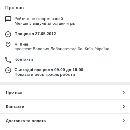
Символьний дисплей з підсвічуванням
Про нас
Сучасний дизайн, компактне розміщення
Рейтинг не сформований
Для настінної установки
Менше 5 відгуків за останній рік
Вбудований захисний запобіжник
Працює з 27.05.2012
Простота електромонтажу і введення в експлуатацію
м. Київ
Склад:
проспект Валерия Лобановского 6а, Київ, Україна
Регулятор HZR-C (Comfort) ― базовий
Регулятор HZR-E (extension) ― модуль розширення
Контакти
Регулятор HZR-M (Mixer) ― змішувальний контур
Регулятор HZR-P (робота з буферною ємністю)
Сьогодні працює з 09:00 до 19:00
Мікропроцесорне тимчасове реле MICRO +2000
Показати весь графік роботи
Змішувальні клапани з електроприводом ELOMIX
Термостати зонального управління
Термостатичне реле F36
Про нас
Схем електричних підключень
Контакти
Доставка та оплата