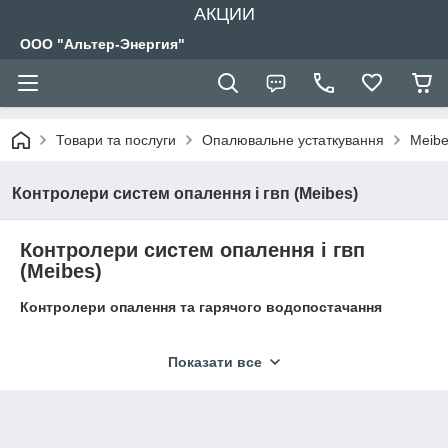
АКЦИИ
ООО "Альтер-Энергия"
Товари та послуги
Опалювальне устаткування
Meibe
Контролери систем опалення і гвп (Meibes)
Контролери систем опалення і гвп
(Meibes)
Контролери опалення та гарячого водопостачання
Показати все
Elodrive Автоматичні регулятори Latherm застосовуються для
погодозавісімого управління опалювальною установки з
водогрійними котлами, бойлерами непрямого нагрівання і
системою з регульованими і нерегульованими
опалювальними контурами. Регулятори дозволяють