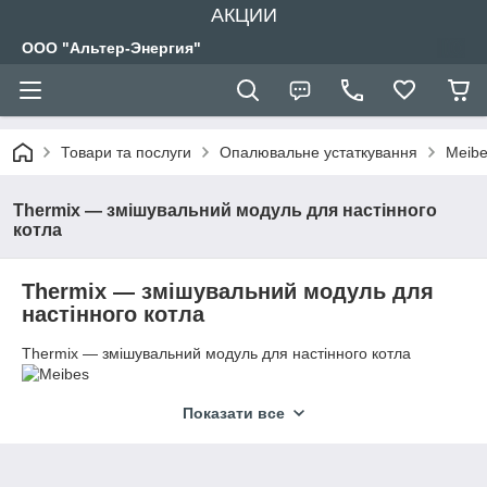
АКЦИИ
ООО "Альтер-Энергия"
Товари та послуги
Опалювальне устаткування
Meibe
Thermix ― змішувальний модуль для настінного
котла
Thermix ― змішувальний модуль для
настінного котла
Thermix ― змішувальний модуль для настінного котла
Опис:
Показати все
Змішувальний модуль Thermix застосовується для організації
низькотемпературного нагріву опалювального контуру