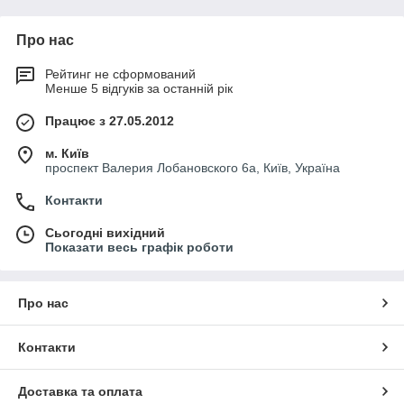
Три варіанти виконання в залежності від завдання
Робота контуру в літній період і у міжсезоння
Про нас
Монтаж безпосередньо під опалювальним котлом
Рейтинг не сформований
Підключення до казанів будь-яких виробників
Менше 5 відгуків за останній рік
У комплекті поставки весь комплект підключення
Працює з 27.05.2012
Компактне виконання блоку змішувача
м. Київ
Вбудований гідравлічний роздільник
проспект Валерия Лобановского 6а, Київ, Україна
Триходовий змішувач
Контакти
Варіант блоку з розділовим пластинчастого
теплообмінником
Сьогодні вихідний
Показати весь графік роботи
Два типи виконання в залежності від управління
змішувачем:
електричний сервопривід 220В
Про нас
термостатичний привід
Контакти
Схема включення змішувальної насосної групи Thermix:
Thermix shema
Доставка та оплата