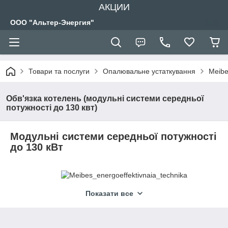
АКЦИИ
ООО "Альтер-Энергия"
Товари та послуги
Опалювальне устаткування
Meibe
Обв'язка котелень (модульні системи середньої
потужності до 130 квт)
Модульні системи середньої потужності
до 130 кВт
Показати все
Meibes Системи середньої потужності
пропускною
здатністю 4,5 м3 / рік для котелень потужністю до 130 кВт
включають в себе настінні розподільні колектори на два і три
опалювальних контурів, гідравлічні стрілки для