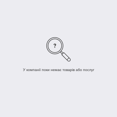
горизонтального і вертикального монтажу та насосні групи
для регульованих і нерегульованих опалювальних контурів.
Основні переваги:
Різні модифікації для різноманітних інженерних
рішень
Підключення до контурах 1 "і 1 1/4"
Настінний монтаж і компактне виконання
У компанії поки немає товарів або послуг
Поставка в зібраному вигляді
Єдиний преміум дизайн Meibes
2 роки гарантії заводу виробника
Склад:
Насосні групи V-UK