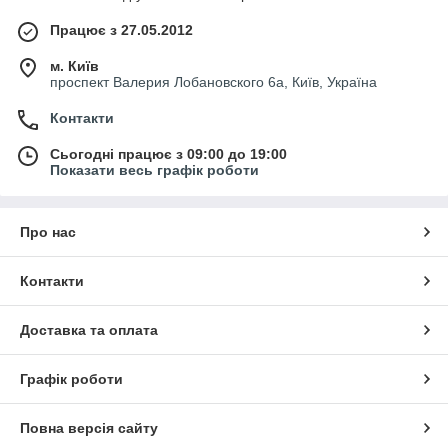
9. Вся конструкція виконана в одному газоплотных
Працює з 27.05.2012
компактному блоці.
10. Котел сконструйовано так, щоб первинний і вторинний
м. Київ
повітря попередньо прогрівався проходячи через спеціальні
проспект Валерия Лобановского 6а, Київ, Україна
вздовж стінки топки котла.
Контакти
11.Знижене питоме теплове навантаження в топці, що
забезпечує довговічність роботи котла.
Сьогодні працює з 09:00 до 19:00
12. Знижена загальна водяна ємність, знижує теплову інерцію
Показати весь графік роботи
і збільшує швидкість виходу на стабільний робочий режим.
13. Підвищена безпека в разі аварії або збоїв в подачі
Про нас
електроенергії.
Система подачі палива може бути налаштована на часткову
потужність
Контакти
Доставка та оплата
Графік роботи
Повна версія сайту