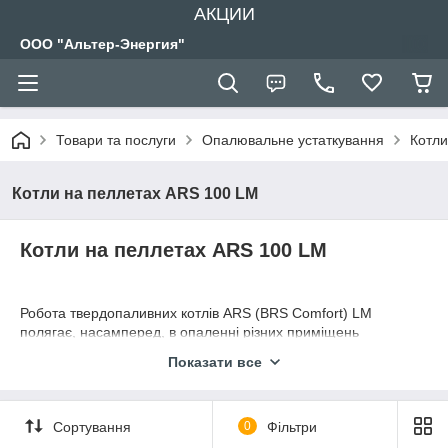
АКЦИИ
ООО "Альтер-Энергия"
Товари та послуги
Опалювальне устаткування
Котли
Котли на пеллетах ARS 100 LM
Котли на пеллетах ARS 100 LM
Робота твердопаливних котлів ARS (BRS Comfort) LM
полягає, насамперед, в опаленні різних приміщень
(побутових, виробничих і т. Д.), Обладнаних системою
Показати все
центрального опалення. Також ці агрегати забезпечують
підготовку та подачу тепла для технологічних потреб.
Працюють на такому паливі: паливні пелети, тріска, тирса
Сортування
0
Фільтри
(розмір не повинен перевищувати 50Ч50 см). Передбачена
можливість установки (компонування) механізму подачі ― у