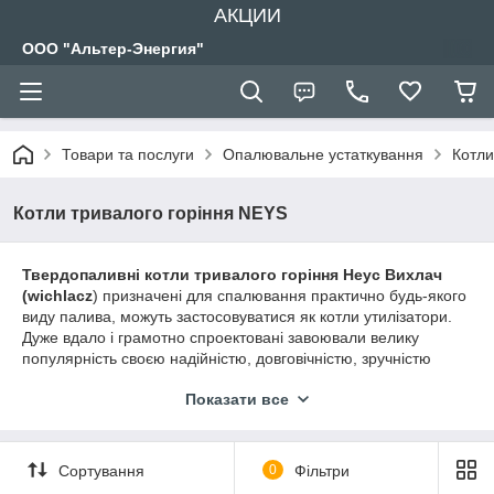
АКЦИИ
ООО "Альтер-Энергия"
Товари та послуги
Опалювальне устаткування
Котли
Котли тривалого горіння NEYS
Твердопаливні котли тривалого горіння Неус Вихлач
(wichlacz
) призначені для спалювання практично будь-якого
виду палива, можуть застосовуватися як котли утилізатори.
Дуже вдало і грамотно спроектовані завоювали велику
популярність своєю надійністю, довговічністю, зручністю
експлуатації, великий топкою, високими ККД (82%) ,
Показати все
тривалістю горіння ( 8-24 год), якісної сталі з товщиною 5-7
мм
Середній термін експлуатації котлів становить 15 років,
Сортування
0
Фільтри
гарантія на котли ― 3 роки.