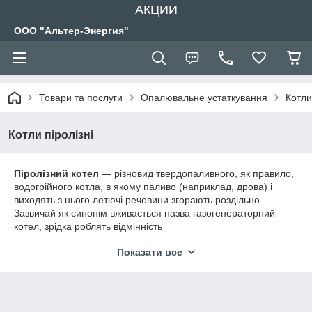
АКЦИИ
ООО "Альтер-Энергия"
Товари та послуги
Опалювальне устаткування
Котли
Котли піролізні
Піролізний котел
— різновид твердопаливного, як правило,
водогрійного котла, в якому паливо (наприклад, дрова) і
виходять з нього летючі речовини згорають роздільно.
Зазвичай як синонім вживається назва газогенераторний
котел, зрідка роблять відмінність
В піролізних котлах топка розділена на дві частини. У першій
Показати все
частині (газифікуючі камера, або камера завантаження) при
нестачі кисню повільно горить і пиролизуется паливо, а
виділяються гази догорають у другій частині (т. зв. камера
згорання), куди подається вторинний повітря (подвійне
дуття).