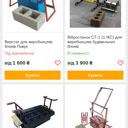
Вібростанок СТ-1 (1 ІКС) для
Верстат для виробництва
виробництва будівельних
блоків Павук
блоків
Під замовлення
В наявності
1 600
3 900
від
₴
від
₴
Купити
Купити