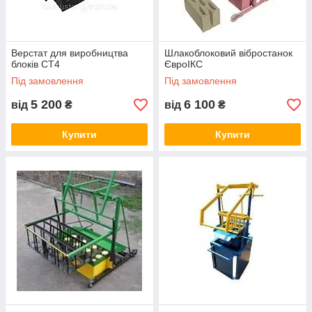
Верстат для виробництва
Шлакоблоковий вібростанок
блоків СТ4
ЄвроІКС
Під замовлення
Під замовлення
5 200
6 100
від
₴
від
₴
Купити
Купити