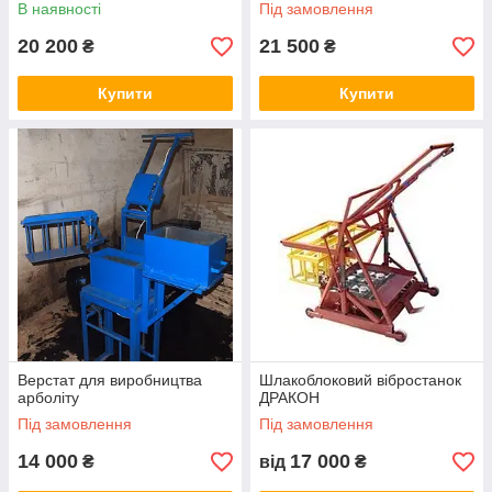
В наявності
Під замовлення
20 200
21 500
₴
₴
Купити
Купити
Верстат для виробництва
Шлакоблоковий вібростанок
арболіту
ДРАКОН
Під замовлення
Під замовлення
14 000
17 000
₴
від
₴