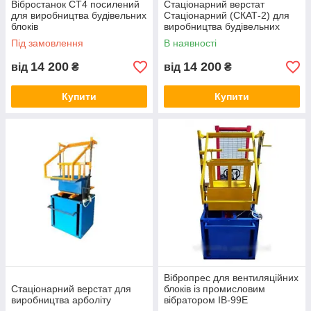
Вібростанок СТ4 посилений
Стаціонарний верстат
для виробництва будівельних
Стаціонарний (СКАТ-2) для
блоків
виробництва будівельних
блоків
Під замовлення
В наявності
14 200
14 200
від
₴
від
₴
Купити
Купити
Вібропрес для вентиляційних
Стаціонарний верстат для
блоків із промисловим
виробництва арболіту
вібратором ІВ-99Е