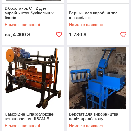
Вібростанок СТ 2 для
виробництва будівельних
Вершки для виробництва
блоків
шлакоблоків
Немає в наявності
Немає в наявності
4 400
1 780
від
₴
₴
Самохідне шлакоблокове
Верстат для виробництва
встановлення ШБСМ-5
полістиролбетону
Немає в наявності
Немає в наявності