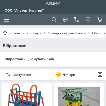
АКЦИИ
ООО "Альтер-Энергия"
Товари та послуги
Обладнання для бізнесу
Віброста
Вібростанки
Вібростанки ціна купити Київ
Сортування
0
Фільтри