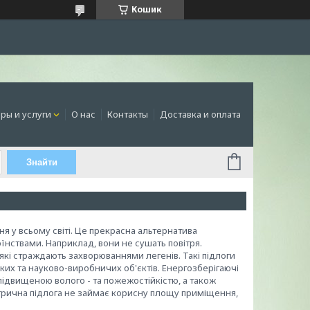
Кошик
ры и услуги
О нас
Контакты
Доставка и оплата
Знайти
 у всьому світі. Це прекрасна альтернатива
нствами. Наприклад, вони не сушать повітря.
які страждають захворюваннями легенів. Такі підлоги
ких та науково-виробничих об'єктів. Енергозберігаючі
підвищеною волого - та пожежостійкістю, а також
ктрична підлога не займає корисну площу приміщення,