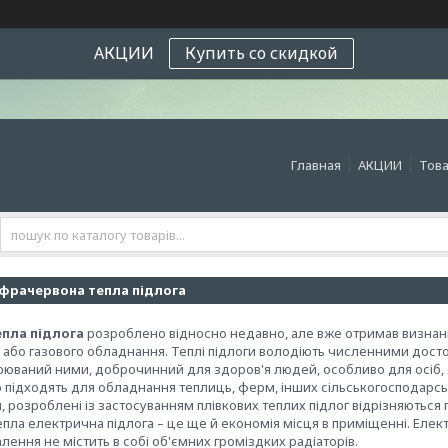
АКЦИИ
Купить со скидкой
Главная
АКЦИИ
Това
фрачервона тепла підлога
пла підлога
розроблено відносно недавно, але вже отримав визнання
або газового обладнання. Теплі підлоги володіють численними достої
рюваний ними, доброчинний для здоров'я людей, особливо для осіб, 
о підходять для обладнання теплиць, ферм, інших сільськогосподарсь
 розроблені із застосуванням плівкових теплих підлог відрізняються 
епла електрична підлога – це ще й економія місця в приміщенні. Еле
алення не містить в собі об'ємних громіздких радіаторів.