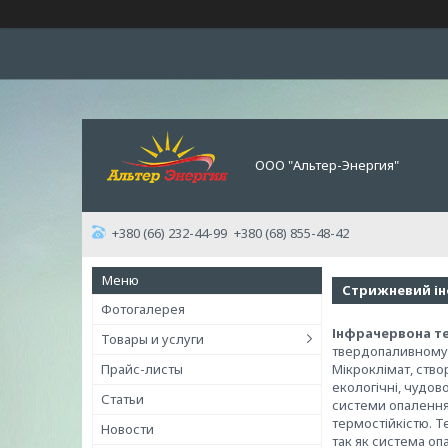
ООО "Альтер-Энергия"
+380 (66) 232-44-99
+380 (68) 855-48-42
Стрижневий ін
Фотогалерея
Інфрачервона те
Товары и услуги
твердопаливному 
Прайс-листы
Мікроклімат, ство
екологічні, чудов
Статьи
системи опалення,
термостійкістю. Т
Новости
так як система оп