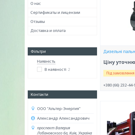
О нас
Сертификаты и лицензии
Отзывы
Доставка и оплата
Фільтри
Дизельні пальн
Наявність
Ціну уточн
В наявності
2
Під замовлення
+380 (66) 232-44-
Контакти
ООО "Альтер-Энергия"
Александр Александрович
проспект Валерия
Лобановского 6а, Київ, Україна