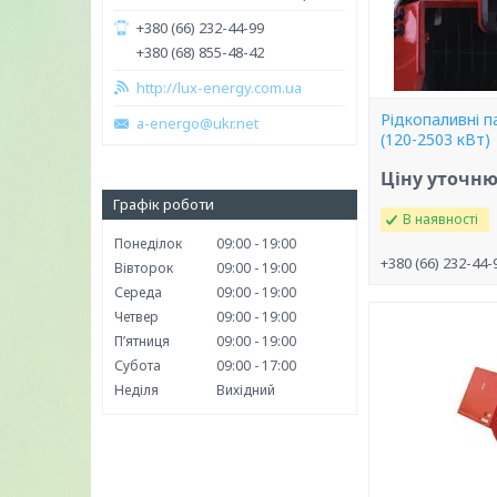
+380 (66) 232-44-99
+380 (68) 855-48-42
http://lux-energy.com.ua
Рідкопаливні п
a-energo@ukr.net
(120-2503 кВт)
Ціну уточн
Графік роботи
В наявності
Понеділок
09:00
19:00
+380 (66) 232-44-
Вівторок
09:00
19:00
Середа
09:00
19:00
Четвер
09:00
19:00
Пʼятниця
09:00
19:00
Субота
09:00
17:00
Неділя
Вихідний