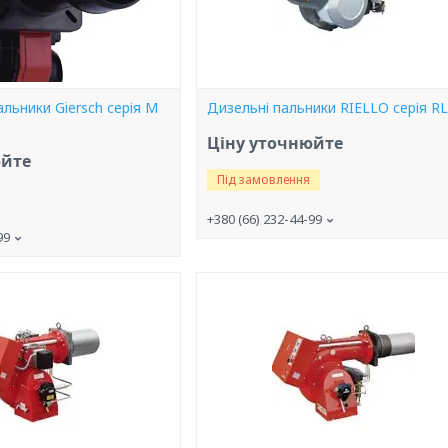
альники Giersch серія M
Дизельні пальники RIELLO серія RL
Ціну уточнюйте
юйте
Під замовлення
+380 (66) 232-44-99
99