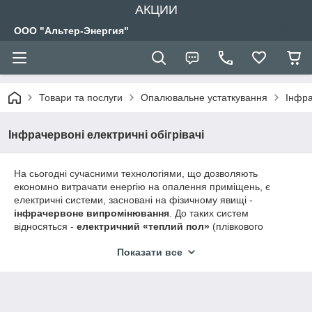
АКЦИИ
ООО "Альтер-Энергия"
Товари та послуги
Опалювальне устаткування
Інфр
Інфрачервоні електричні обігрівачі
На сьогодні сучасними технологіями, що дозволяють
економно витрачати енергію на опалення приміщень, є
електричні системи, засновані на фізичному явищі -
інфрачервоне випромінювання
. До таких систем
відносяться -
електричний «теплий пол»
(плівкового
виконання) і
електричні інфрачервоні обігрівачі
.
Показати все
У чому перевага даних технологій перед традиційними
опалювальними системами?
1. Эффективное распределение тепла. В первую очередь
происходит нагрев объектов, а не воздуха. Воздух, в свою