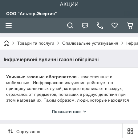
АКЦИИ
ООО "Альтер-Энергия"
Товари та послуги
Опалювальне устаткування
Інфр
Інфрачервоні вуличні газові обігрівачі
Уличные газовые обогреватели
- качественные и
мобильные . Инфракрасное излучение действует по
принципу солнечных лучей, которые проникают в воздух,
отражаясь от предметов, попавших в радиус действия при
этом нагревая их. Таким образом, люди, которые находятся
в области излучения уличного обогревателя,
Показати все
непосредственно согреваются. Обогреватель не требует
специального монтажа, легко устанавливается и
разбирается, без труда транспортируется благодаря своим
небольшим габаритам и весу. Он способен создавать
Сортування
комфортные условия при низких температурах воздуха.