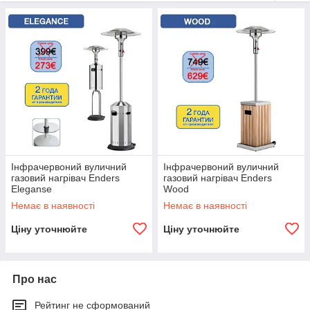
Газовый инфракрасный обогреватель
виготовлений з
нержавіючої сталі і не схильний до атмосферних впливів і
корозії. Регулятор потужності дозволить розумно витрачати
газ, домагаючись найбільш комфортної температури.
Інфрачервоний вуличний
Інфрачервоний вуличний
газовий нагрівач Enders
газовий нагрівач Enders
Eleganse
Wood
Немає в наявності
Немає в наявності
Ціну уточнюйте
Ціну уточнюйте
Про нас
Рейтинг не сформований