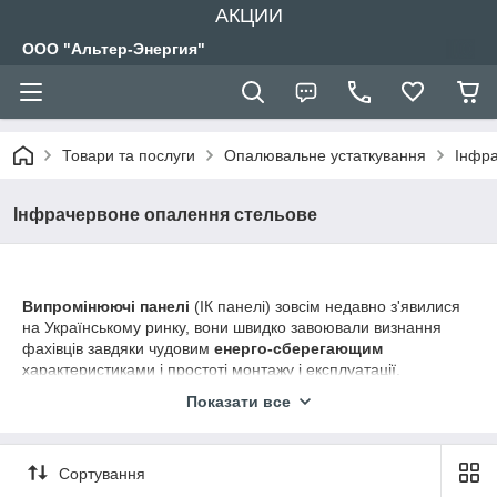
АКЦИИ
ООО "Альтер-Энергия"
Товари та послуги
Опалювальне устаткування
Інфр
Інфрачервоне опалення стельове
Випромінюючі панелі
(ІК панелі) зовсім недавно з'явилися
на Українському ринку, вони швидко завоювали визнання
фахівців завдяки чудовим
енерго-сберегающим
характеристиками і простоті монтажу і експлуатації.
Одним з головних переваг системи стельових панелей є
Показати все
принцип випромінювання
- енергія, випромінювана
панелями,
не нагріваючи повітря
, прямо впливає на тіла,
що знаходяться в приміщенні, і перетвориться в тепло. Це
Сортування
тепло передається іншим тілам і повітрю, завдяки чому в