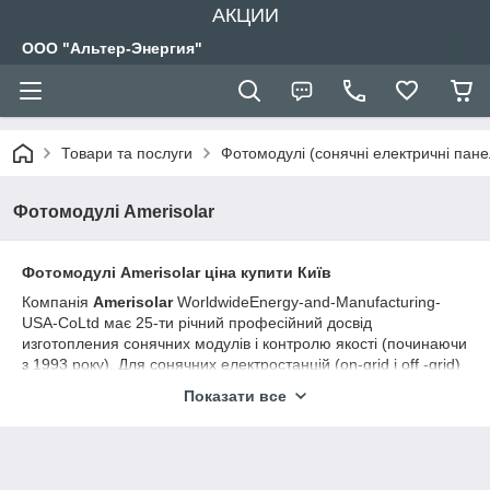
АКЦИИ
ООО "Альтер-Энергия"
Товари та послуги
Фотомодулі (сонячні електричні пане
Фотомодулі Amerisolar
Фотомодулі Amerisolar ціна купити Київ
Компанія
Amerisolar
WorldwideEnergy-and-Manufacturing-
USA-CoLtd має 25-ти річний професійний досвід
изготопления сонячних модулів і контролю якості (починаючи
з 1993 року). Для сонячних електростанцій (on-grid і off -grid)
Ameri solar
всіляко сприяє розвитку технічних послуг для
Показати все
своїх клієнтів по всьому світу.
Amerisolar
с августа 2013 года дополнил свою стратегию
и начал производство с заводом верхнего уровня модулей
в странах: Тайване, на производствах Южной