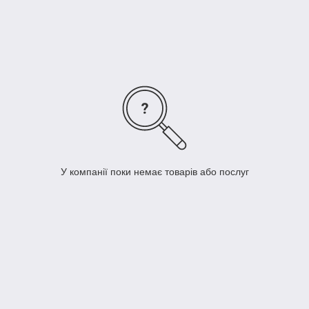
Кореи и Португалии . Применяя самое передовое
оборудование в странах где производятся модули, Ameri
solar способен проявлять все большую способность
конкурировать на энергетических рынках Европы и на рынках
США.
В 2017 году компания наростила производственную
мощность 1,20 ГВт.
Специальная цена на комплект
фотомодулей и инвертор
У компанії поки немає товарів або послуг