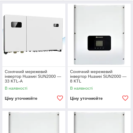
Huawei завжди
прагне до створення інтелектуальних систем
з найбільш високою
безпекою, надійністю і
продуктивністю,
тим самим допомагаючи клієнтам збільшувати
рентабельність їхніх інвестицій, надійність і довговічність всієї
електростанції протягом всього циклу роботи.
Високоінтелектуальні рішення Huawei знайшли застосування
в усьому світі і зарекомендували себе як передові, надійні і
довговічні .
Сонячний мережевий
Сонячний мережевий
інвертор Huawei SUN2000 —
інвертор Huawei SUN2000 —
33 KTL-A
8 KTL
В наявності
В наявності
Ціну уточнюйте
Ціну уточнюйте