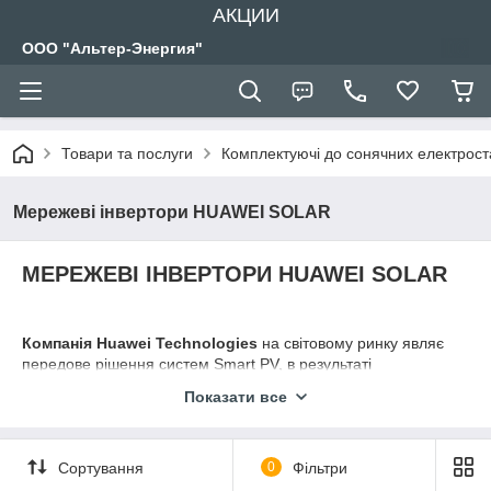
АКЦИИ
ООО "Альтер-Энергия"
Товари та послуги
Комплектуючі до сонячних електрост
Мережеві інвертори HUAWEI SOLAR
МЕРЕЖЕВІ ІНВЕРТОРИ HUAWEI SOLAR
Компанія Huawei Technologies
на світовому ринку являє
передове рішення систем Smart PV, в результаті
багаторічного досвіду компанії в галузі
інтернет технологій,
Показати все
цифрових інформаційних технологій, сонячної енергетики,
накопиченого протягом більше 20 років.
Простий, цифровий, і глобальний O&M
- основа інноваційних
Сортування
0
Фільтри
підходів, (технології експлуатації і обслуговування), компанія