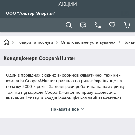
АКЦИИ
ООО "Альтер-Энергия"
Товари та послуги
Опалювальне устаткування
Конди
Кондиціонери Cooper&Hunter
Один з провідних східних виробників кліматичної техніки -
компанія Cooper&Hunter прийшла на ринок України ще на
початку 2000-х років. За довгі роки роботи на нашому ринку
техніка під маркою Cooper&Hunter по праву завоювала
визнання і славу, а кондиціонери цієї компанії вважаються
одними з найбільш надійних китайських кондиціонерів.
Показати все
Надзвичайно низький відсоток відмов за всі минулі роки
зайвий раз підтверджує високу якість виготовлення і збірки.